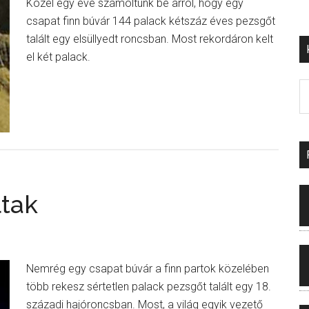
Közel egy éve számoltunk be arról, hogy egy
csapat finn búvár 144 palack kétszáz éves pezsgőt
talált egy elsüllyedt roncsban. Most rekordáron kelt
el két palack.
ltak
Nemrég egy csapat búvár a finn partok közelében
több rekesz sértetlen palack pezsgőt talált egy 18.
századi hajóroncsban. Most, a világ egyik vezető