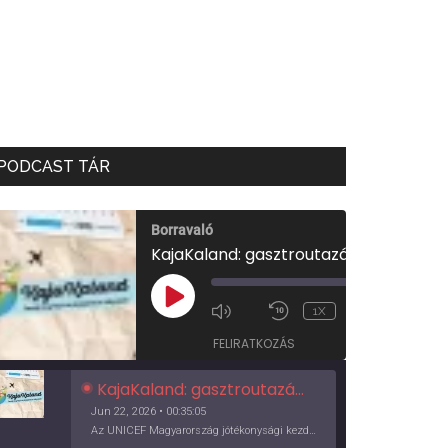
PODCAST TÁR
Borravaló
KajaKaland: gasztroutazás a föld körül
00:00
/
PLAY
1X
00:35:05
EPISODE
FELIRATKOZÁS
KajaKaland: gasztroutazás a föld körül
Jun 22, 2026 • 00:35:05
Az UNICEF Magyarország jótékonysági kezdeményezése izgalmas, egész éves világkörüli ízutazásra hív, igazi családi program és gasztroedukáció, illetve segítség a rászorulóknak is egyben.