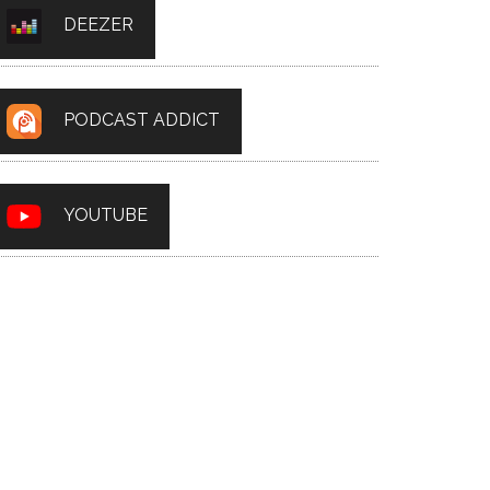
DEEZER
PODCAST ADDICT
YOUTUBE