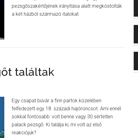
pezsgőszakértőjének irányítása alatt megkóstolták
a két házból származó italokat.
őt találtak
Egy csapat búvár a finn partok közelében
felfedezett egy 18. századi hajóroncsot. Ami ennél
sokkal fontosabb: volt benne vagy 30 sértetlen
palack pezsgő. Ki találja ki, mi volt az első
reakciójuk?