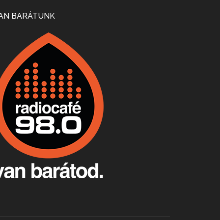
Mi lesz a magyar borágazattal, magyar borral? A kérdés több szempontból is releváns, a gazdasági, környezetei változások sürgős válaszokat igényelnek. Erről beszélgettünk Ercsey Dániellel.
AN BARÁTUNK
A nagy szakácsgeneráció 1. rész - Id. Marchal József és Dobos C. József
Apr 24, 2026 • 00:38:10
Új sorozatunkban a nagy magyarországi szakácsgeneráció tagjairól beszélgetünk: a sorozat első részében a francia születésű, de a magyar konyhára nagy hatást gyakorló Id. Marchal József, és egyik leghíresebb tanítványa, Dobos C. József az alanyaink.
Villány, kékfrankos, Jackfall
Apr 17, 2026 • 00:35:38
Szép nemzetközi versenyeredmények, izgalmas, könnyed, de tartalmas kékfrankosok és portugieserek: ezt a vonalat viszi ma a Jackfall. A lehetőségek mellett vannak azonban kihívások, bőven.
Boston, teadélután, bab és homár
Apr 9, 2026 • 00:37:17
Milyen és mennyi teát öntöttek a bostoni kikötő vizébe, több, mint 250 évvel ezelőtt? És hogy lett a homárból drága étel, amikor régen még a szegények eledele volt és annyi volt belőle, hogy a földekre is hordták tápnak?
Fermentáljunk, a testünk meghálálja!
Apr 3, 2026 • 00:36:07
Egyszerűen fogalmaza: vannak a bélrendszerünkben rossz baktériumok, meg vannak jók. A fermentált élelmiszerekkel a jókat hozzuk előnybe, ráadásul finomat is eszünk – mondja B. Király Györgyi.