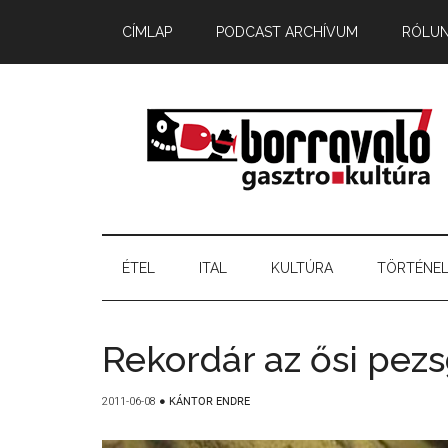
CÍMLAP
PODCAST ARCHÍVUM
RÓLU
ÉTEL
ITAL
KULTÚRA
TÖRTÉNE
Rekordár az ősi pez
2011-06-08
●
KÁNTOR ENDRE