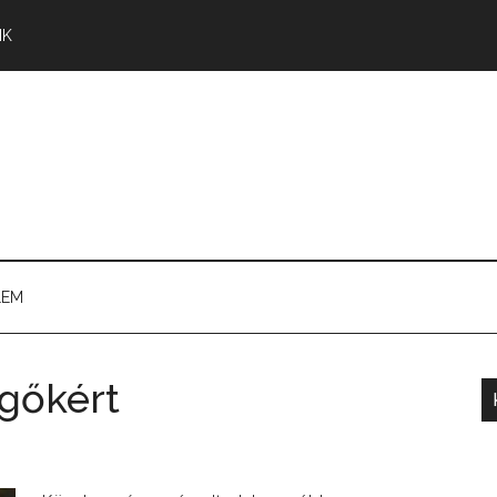
NK
LEM
sgőkért