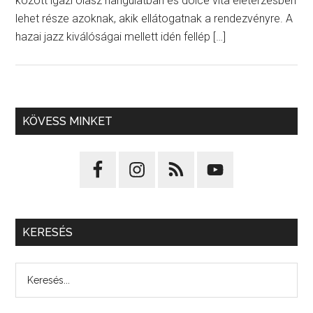
között igazi olasz hangulatban és dolce vita életérzésben
lehet része azoknak, akik ellátogatnak a rendezvényre. A
hazai jazz kiválóságai mellett idén fellép […]
KÖVESS MINKET
KERESÉS