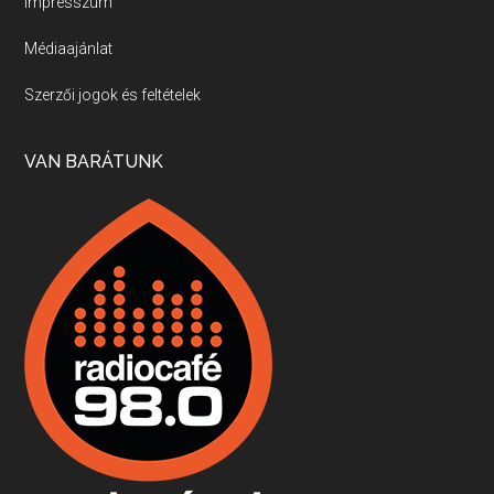
Impresszum
Médiaajánlat
Villány, kékfrankos, Jackfall
Szerzői jogok és feltételek
Apr 17, 2026 • 00:35:38
Szép nemzetközi versenyeredmények, izgalmas, könnyed, de tartalmas kékfrankosok és portugieserek: ezt a vonalat viszi ma a Jackfall. A lehetőségek mellett vannak azonban kihívások, bőven.
VAN BARÁTUNK
Boston, teadélután, bab és homár
Apr 9, 2026 • 00:37:17
Milyen és mennyi teát öntöttek a bostoni kikötő vizébe, több, mint 250 évvel ezelőtt? És hogy lett a homárból drága étel, amikor régen még a szegények eledele volt és annyi volt belőle, hogy a földekre is hordták tápnak?
Fermentáljunk, a testünk meghálálja!
Apr 3, 2026 • 00:36:07
Egyszerűen fogalmaza: vannak a bélrendszerünkben rossz baktériumok, meg vannak jók. A fermentált élelmiszerekkel a jókat hozzuk előnybe, ráadásul finomat is eszünk – mondja B. Király Györgyi.