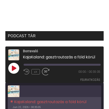
PODCAST TÁR
Borravaló
KajaKaland: gasztroutazás a föld körül
PLAY
1X
00:00
/
00:35:05
EPISODE
FELIRATKOZÁS
KajaKaland: gasztroutazás a föld körül 
Jun 22, 2026 • 00:35:05