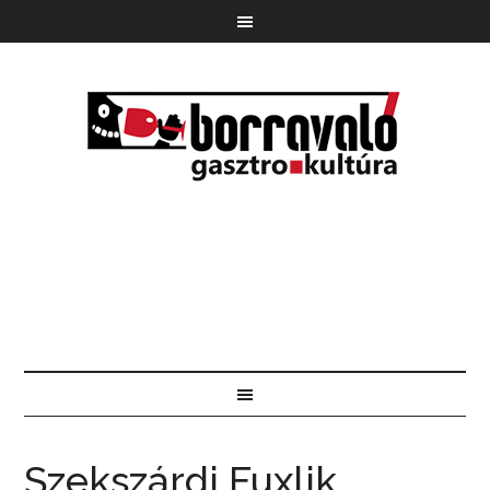
Szekszárdi Fuxlik