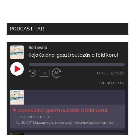
PODCAST TÁR
Borravaló
KajaKaland: gasztroutazás a föld körül
PLAY
1X
00:00
/
00:35:05
EPISODE
FELIRATKOZÁS
KajaKaland: gasztroutazás a föld körül 
Jun 22, 2026 • 00:35:05
Az UNICEF Magyarország jótékonysági kezdeményezése izgalmas, egész éves világkörüli ízutazásra hív, igazi családi program és gasztroedukáció, illetve segítség a rászorulóknak is egyben.