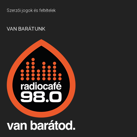
Villány, kékfrankos, Jackfall
Szerzői jogok és feltételek
Apr 17, 2026 • 00:35:38
Szép nemzetközi versenyeredmények, izgalmas, könnyed, de tartalmas kékfrankosok és portugieserek: ezt a vonalat viszi ma a Jackfall. A lehetőségek mellett vannak azonban kihívások, bőven.
VAN BARÁTUNK
Boston, teadélután, bab és homár
Apr 9, 2026 • 00:37:17
Milyen és mennyi teát öntöttek a bostoni kikötő vizébe, több, mint 250 évvel ezelőtt? És hogy lett a homárból drága étel, amikor régen még a szegények eledele volt és annyi volt belőle, hogy a földekre is hordták tápnak?
Fermentáljunk, a testünk meghálálja!
Apr 3, 2026 • 00:36:07
Egyszerűen fogalmaza: vannak a bélrendszerünkben rossz baktériumok, meg vannak jók. A fermentált élelmiszerekkel a jókat hozzuk előnybe, ráadásul finomat is eszünk – mondja B. Király Györgyi.