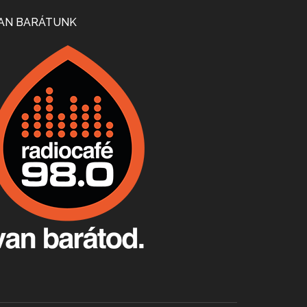
Mi lesz a magyar borágazattal, magyar borral? A kérdés több szempontból is releváns, a gazdasági, környezetei változások sürgős válaszokat igényelnek. Erről beszélgettünk Ercsey Dániellel.
AN BARÁTUNK
A nagy szakácsgeneráció 1. rész - Id. Marchal József és Dobos C. József
Apr 24, 2026 • 00:38:10
Új sorozatunkban a nagy magyarországi szakácsgeneráció tagjairól beszélgetünk: a sorozat első részében a francia születésű, de a magyar konyhára nagy hatást gyakorló Id. Marchal József, és egyik leghíresebb tanítványa, Dobos C. József az alanyaink.
Villány, kékfrankos, Jackfall
Apr 17, 2026 • 00:35:38
Szép nemzetközi versenyeredmények, izgalmas, könnyed, de tartalmas kékfrankosok és portugieserek: ezt a vonalat viszi ma a Jackfall. A lehetőségek mellett vannak azonban kihívások, bőven.
Boston, teadélután, bab és homár
Apr 9, 2026 • 00:37:17
Milyen és mennyi teát öntöttek a bostoni kikötő vizébe, több, mint 250 évvel ezelőtt? És hogy lett a homárból drága étel, amikor régen még a szegények eledele volt és annyi volt belőle, hogy a földekre is hordták tápnak?
Fermentáljunk, a testünk meghálálja!
Apr 3, 2026 • 00:36:07
Egyszerűen fogalmaza: vannak a bélrendszerünkben rossz baktériumok, meg vannak jók. A fermentált élelmiszerekkel a jókat hozzuk előnybe, ráadásul finomat is eszünk – mondja B. Király Györgyi.