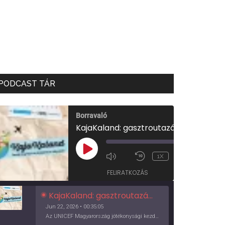
PODCAST TÁR
Borravaló
KajaKaland: gasztroutazás a föld körül
00:00
/
PLAY
1X
00:35:05
EPISODE
FELIRATKOZÁS
KajaKaland: gasztroutazás a föld körül
Jun 22, 2026 • 00:35:05
Az UNICEF Magyarország jótékonysági kezdeményezése izgalmas, egész éves világkörüli ízutazásra hív, igazi családi program és gasztroedukáció, illetve segítség a rászorulóknak is egyben.