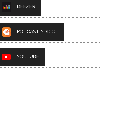
DEEZER
PODCAST ADDICT
YOUTUBE