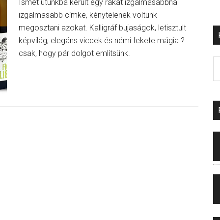
Ismét utunkba került egy rakat izgalmasabbnál
izgalmasabb címke, kénytelenek voltunk
megosztani azokat. Kalligráf bujaságok, letisztult
képvilág, elegáns viccek és némi fekete mágia ?
csak, hogy pár dolgot említsünk.