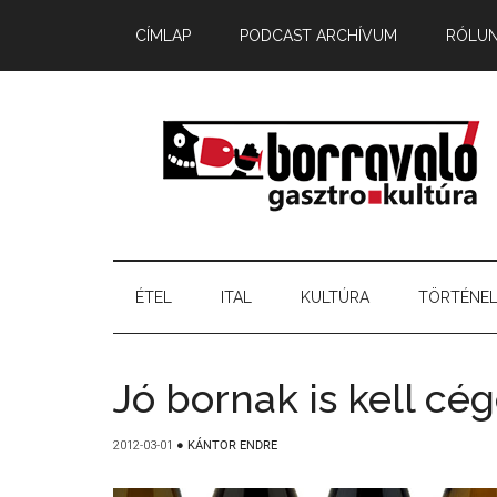
CÍMLAP
PODCAST ARCHÍVUM
RÓLU
ÉTEL
ITAL
KULTÚRA
TÖRTÉNE
Jó bornak is kell cég
2012-03-01
●
KÁNTOR ENDRE