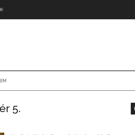
NK
LEM
ér 5.