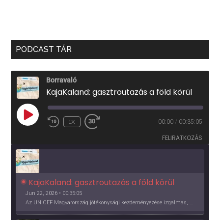
PODCAST TÁR
Borravaló
KajaKaland: gasztroutazás a föld körül
PLAY
1X
00:00
/
00:35:05
EPISODE
FELIRATKOZÁS
KajaKaland: gasztroutazás a föld körül 
Jun 22, 2026 • 00:35:05
Az UNICEF Magyarország jótékonysági kezdeményezése izgalmas, egész éves világkörüli ízutazásra hív, igazi családi program és gasztroedukáció, illetve segítség a rászorulóknak is egyben.