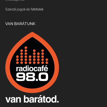
Villány, kékfrankos, Jackfall
Szerzői jogok és feltételek
Apr 17, 2026 • 00:35:38
Szép nemzetközi versenyeredmények, izgalmas, könnyed, de tartalmas kékfrankosok és portugieserek: ezt a vonalat viszi ma a Jackfall. A lehetőségek mellett vannak azonban kihívások, bőven.
VAN BARÁTUNK
Boston, teadélután, bab és homár
Apr 9, 2026 • 00:37:17
Milyen és mennyi teát öntöttek a bostoni kikötő vizébe, több, mint 250 évvel ezelőtt? És hogy lett a homárból drága étel, amikor régen még a szegények eledele volt és annyi volt belőle, hogy a földekre is hordták tápnak?
Fermentáljunk, a testünk meghálálja!
Apr 3, 2026 • 00:36:07
Egyszerűen fogalmaza: vannak a bélrendszerünkben rossz baktériumok, meg vannak jók. A fermentált élelmiszerekkel a jókat hozzuk előnybe, ráadásul finomat is eszünk – mondja B. Király Györgyi.