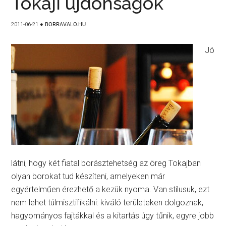
Tokaji újdonságok
2011-06-21
●
BORRAVALO.HU
Jó
látni, hogy két fiatal borásztehetség az öreg Tokajban
olyan borokat tud készíteni, amelyeken már
egyértelműen érezhető a kezük nyoma. Van stílusuk, ezt
nem lehet túlmisztifikálni: kiváló területeken dolgoznak,
hagyományos fajtákkal és a kitartás úgy tűnik, egyre jobb