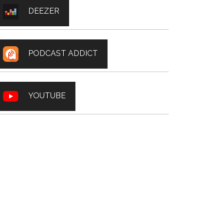
DEEZER
PODCAST ADDICT
YOUTUBE