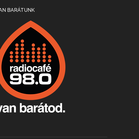
Mi lesz a magyar borágazattal, magyar borral? A kérdés több szempontból is releváns, a gazdasági, környezetei változások sürgős válaszokat igényelnek. Erről beszélgettünk Ercsey Dániellel.
AN BARÁTUNK
A nagy szakácsgeneráció 1. rész - Id. Marchal József és Dobos C. József
Apr 24, 2026 • 00:38:10
Új sorozatunkban a nagy magyarországi szakácsgeneráció tagjairól beszélgetünk: a sorozat első részében a francia születésű, de a magyar konyhára nagy hatást gyakorló Id. Marchal József, és egyik leghíresebb tanítványa, Dobos C. József az alanyaink.
Villány, kékfrankos, Jackfall
Apr 17, 2026 • 00:35:38
Szép nemzetközi versenyeredmények, izgalmas, könnyed, de tartalmas kékfrankosok és portugieserek: ezt a vonalat viszi ma a Jackfall. A lehetőségek mellett vannak azonban kihívások, bőven.
Boston, teadélután, bab és homár
Apr 9, 2026 • 00:37:17
Milyen és mennyi teát öntöttek a bostoni kikötő vizébe, több, mint 250 évvel ezelőtt? És hogy lett a homárból drága étel, amikor régen még a szegények eledele volt és annyi volt belőle, hogy a földekre is hordták tápnak?
Fermentáljunk, a testünk meghálálja!
Apr 3, 2026 • 00:36:07
Egyszerűen fogalmaza: vannak a bélrendszerünkben rossz baktériumok, meg vannak jók. A fermentált élelmiszerekkel a jókat hozzuk előnybe, ráadásul finomat is eszünk – mondja B. Király Györgyi.