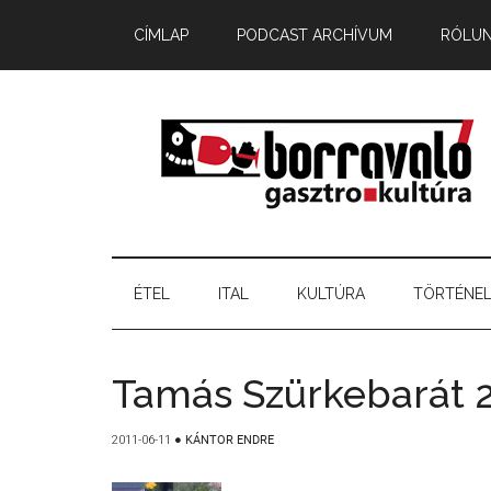
CÍMLAP
PODCAST ARCHÍVUM
RÓLU
ÉTEL
ITAL
KULTÚRA
TÖRTÉNE
Tamás Szürkebarát 
2011-06-11
●
KÁNTOR ENDRE