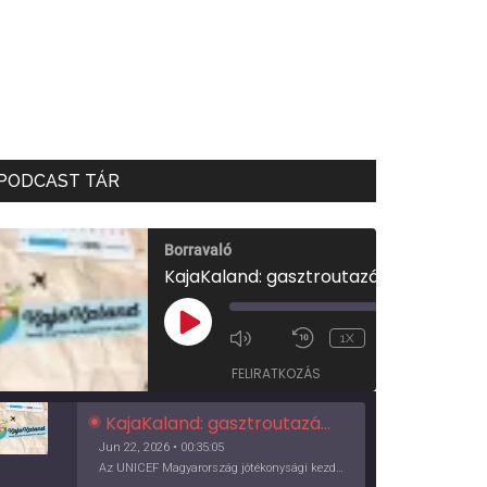
PODCAST TÁR
Borravaló
KajaKaland: gasztroutazás a föld körül
00:00
/
PLAY
1X
00:35:05
EPISODE
FELIRATKOZÁS
KajaKaland: gasztroutazás a föld körül
Jun 22, 2026 • 00:35:05
Az UNICEF Magyarország jótékonysági kezdeményezése izgalmas, egész éves világkörüli ízutazásra hív, igazi családi program és gasztroedukáció, illetve segítség a rászorulóknak is egyben.