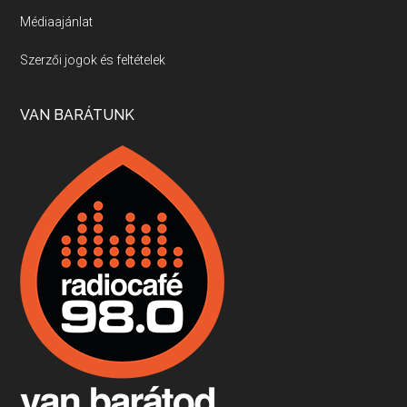
Médiaajánlat
Villány, kékfrankos, Jackfall
Szerzői jogok és feltételek
Apr 17, 2026 • 00:35:38
Szép nemzetközi versenyeredmények, izgalmas, könnyed, de tartalmas kékfrankosok és portugieserek: ezt a vonalat viszi ma a Jackfall. A lehetőségek mellett vannak azonban kihívások, bőven.
VAN BARÁTUNK
Boston, teadélután, bab és homár
Apr 9, 2026 • 00:37:17
Milyen és mennyi teát öntöttek a bostoni kikötő vizébe, több, mint 250 évvel ezelőtt? És hogy lett a homárból drága étel, amikor régen még a szegények eledele volt és annyi volt belőle, hogy a földekre is hordták tápnak?
Fermentáljunk, a testünk meghálálja!
Apr 3, 2026 • 00:36:07
Egyszerűen fogalmaza: vannak a bélrendszerünkben rossz baktériumok, meg vannak jók. A fermentált élelmiszerekkel a jókat hozzuk előnybe, ráadásul finomat is eszünk – mondja B. Király Györgyi.