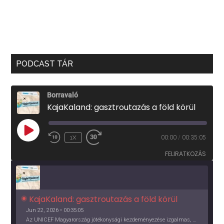
PODCAST TÁR
Borravaló
KajaKaland: gasztroutazás a föld körül
PLAY
1X
00:00
/
00:35:05
EPISODE
FELIRATKOZÁS
KajaKaland: gasztroutazás a föld körül 
Jun 22, 2026 • 00:35:05
Az UNICEF Magyarország jótékonysági kezdeményezése izgalmas, egész éves világkörüli ízutazásra hív, igazi családi program és gasztroedukáció, illetve segítség a rászorulóknak is egyben.