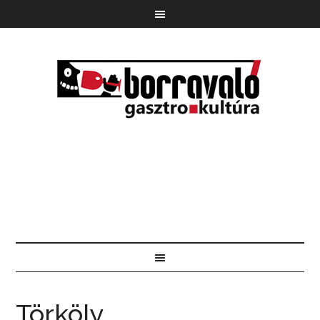
Törköly