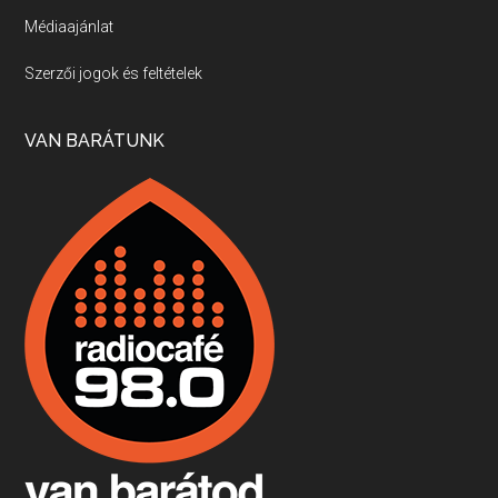
Médiaajánlat
Villány, kékfrankos, Jackfall
Szerzői jogok és feltételek
Apr 17, 2026 • 00:35:38
Szép nemzetközi versenyeredmények, izgalmas, könnyed, de tartalmas kékfrankosok és portugieserek: ezt a vonalat viszi ma a Jackfall. A lehetőségek mellett vannak azonban kihívások, bőven.
VAN BARÁTUNK
Boston, teadélután, bab és homár
Apr 9, 2026 • 00:37:17
Milyen és mennyi teát öntöttek a bostoni kikötő vizébe, több, mint 250 évvel ezelőtt? És hogy lett a homárból drága étel, amikor régen még a szegények eledele volt és annyi volt belőle, hogy a földekre is hordták tápnak?
Fermentáljunk, a testünk meghálálja!
Apr 3, 2026 • 00:36:07
Egyszerűen fogalmaza: vannak a bélrendszerünkben rossz baktériumok, meg vannak jók. A fermentált élelmiszerekkel a jókat hozzuk előnybe, ráadásul finomat is eszünk – mondja B. Király Györgyi.