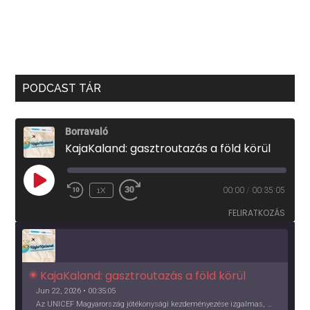
PODCAST TÁR
Borravaló
KajaKaland: gasztroutazás a föld körül
PLAY
1X
00:00
/
00:35:05
EPISODE
FELIRATKOZÁS
KajaKaland: gasztroutazás a föld körül 
Jun 22, 2026 • 00:35:05
Az UNICEF Magyarország jótékonysági kezdeményezése izgalmas, egész éves világkörüli ízutazásra hív, igazi családi program és gasztroedukáció, illetve segítség a rászorulóknak is egyben.