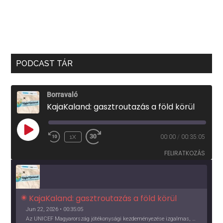
PODCAST TÁR
Borravaló
KajaKaland: gasztroutazás a föld körül
PLAY
1X
00:00
/
00:35:05
EPISODE
FELIRATKOZÁS
KajaKaland: gasztroutazás a föld körül 
Jun 22, 2026 • 00:35:05
Az UNICEF Magyarország jótékonysági kezdeményezése izgalmas, egész éves világkörüli ízutazásra hív, igazi családi program és gasztroedukáció, illetve segítség a rászorulóknak is egyben.