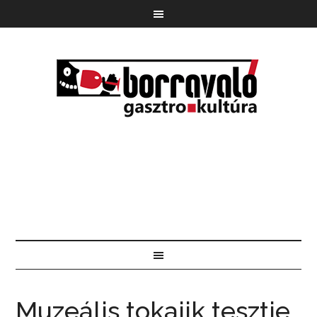
Muzeális tokajik tesztje