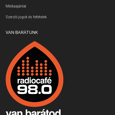
Médiaajánlat
Villány, kékfrankos, Jackfall
Szerzői jogok és feltételek
Apr 17, 2026 • 00:35:38
Szép nemzetközi versenyeredmények, izgalmas, könnyed, de tartalmas kékfrankosok és portugieserek: ezt a vonalat viszi ma a Jackfall. A lehetőségek mellett vannak azonban kihívások, bőven.
VAN BARÁTUNK
Boston, teadélután, bab és homár
Apr 9, 2026 • 00:37:17
Milyen és mennyi teát öntöttek a bostoni kikötő vizébe, több, mint 250 évvel ezelőtt? És hogy lett a homárból drága étel, amikor régen még a szegények eledele volt és annyi volt belőle, hogy a földekre is hordták tápnak?
Fermentáljunk, a testünk meghálálja!
Apr 3, 2026 • 00:36:07
Egyszerűen fogalmaza: vannak a bélrendszerünkben rossz baktériumok, meg vannak jók. A fermentált élelmiszerekkel a jókat hozzuk előnybe, ráadásul finomat is eszünk – mondja B. Király Györgyi.