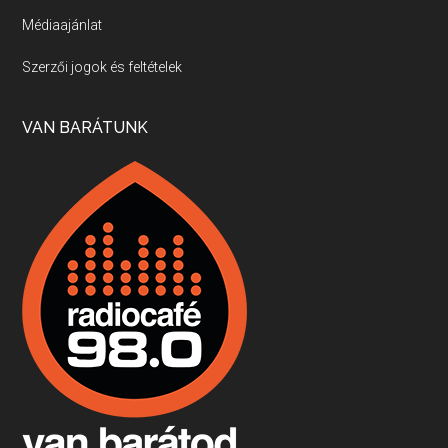
Médiaajánlat
Villány, kékfrankos, Jackfall
Szerzői jogok és feltételek
Apr 17, 2026 • 00:35:38
Szép nemzetközi versenyeredmények, izgalmas, könnyed, de tartalmas kékfrankosok és portugieserek: ezt a vonalat viszi ma a Jackfall. A lehetőségek mellett vannak azonban kihívások, bőven.
VAN BARÁTUNK
Boston, teadélután, bab és homár
Apr 9, 2026 • 00:37:17
Milyen és mennyi teát öntöttek a bostoni kikötő vizébe, több, mint 250 évvel ezelőtt? És hogy lett a homárból drága étel, amikor régen még a szegények eledele volt és annyi volt belőle, hogy a földekre is hordták tápnak?
Fermentáljunk, a testünk meghálálja!
Apr 3, 2026 • 00:36:07
Egyszerűen fogalmaza: vannak a bélrendszerünkben rossz baktériumok, meg vannak jók. A fermentált élelmiszerekkel a jókat hozzuk előnybe, ráadásul finomat is eszünk – mondja B. Király Györgyi.