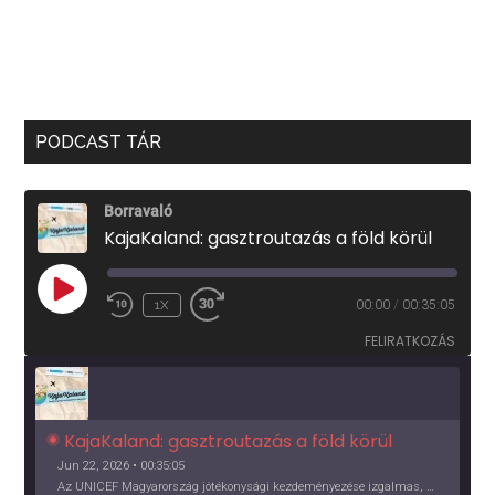
PODCAST TÁR
Borravaló
KajaKaland: gasztroutazás a föld körül
PLAY
1X
00:00
/
00:35:05
EPISODE
FELIRATKOZÁS
KajaKaland: gasztroutazás a föld körül 
Jun 22, 2026 • 00:35:05
Az UNICEF Magyarország jótékonysági kezdeményezése izgalmas, egész éves világkörüli ízutazásra hív, igazi családi program és gasztroedukáció, illetve segítség a rászorulóknak is egyben.