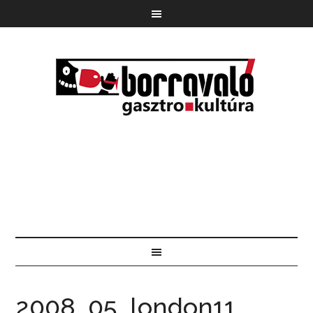
2008_05_london11