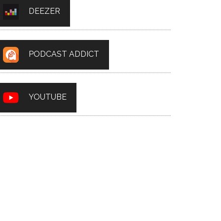
DEEZER
PODCAST ADDICT
YOUTUBE