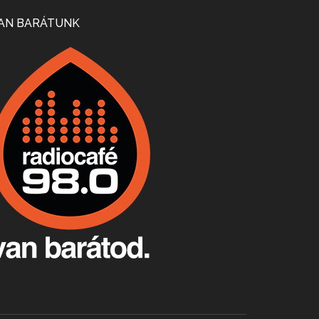
Mi lesz a magyar borágazattal, magyar borral? A kérdés több szempontból is releváns, a gazdasági, környezetei változások sürgős válaszokat igényelnek. Erről beszélgettünk Ercsey Dániellel.
AN BARÁTUNK
A nagy szakácsgeneráció 1. rész - Id. Marchal József és Dobos C. József
Apr 24, 2026 • 00:38:10
Új sorozatunkban a nagy magyarországi szakácsgeneráció tagjairól beszélgetünk: a sorozat első részében a francia születésű, de a magyar konyhára nagy hatást gyakorló Id. Marchal József, és egyik leghíresebb tanítványa, Dobos C. József az alanyaink.
Villány, kékfrankos, Jackfall
Apr 17, 2026 • 00:35:38
Szép nemzetközi versenyeredmények, izgalmas, könnyed, de tartalmas kékfrankosok és portugieserek: ezt a vonalat viszi ma a Jackfall. A lehetőségek mellett vannak azonban kihívások, bőven.
Boston, teadélután, bab és homár
Apr 9, 2026 • 00:37:17
Milyen és mennyi teát öntöttek a bostoni kikötő vizébe, több, mint 250 évvel ezelőtt? És hogy lett a homárból drága étel, amikor régen még a szegények eledele volt és annyi volt belőle, hogy a földekre is hordták tápnak?
Fermentáljunk, a testünk meghálálja!
Apr 3, 2026 • 00:36:07
Egyszerűen fogalmaza: vannak a bélrendszerünkben rossz baktériumok, meg vannak jók. A fermentált élelmiszerekkel a jókat hozzuk előnybe, ráadásul finomat is eszünk – mondja B. Király Györgyi.