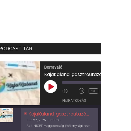
PODCAST TÁR
Borravaló
KajaKaland: gasztroutazás a föld körül
00:00
/
PLAY
1X
00:35:05
EPISODE
FELIRATKOZÁS
KajaKaland: gasztroutazás a föld körül
Jun 22, 2026 • 00:35:05
Az UNICEF Magyarország jótékonysági kezdeményezése izgalmas, egész éves világkörüli ízutazásra hív, igazi családi program és gasztroedukáció, illetve segítség a rászorulóknak is egyben.