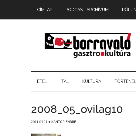
CÍMLAP
PODCAST ARCHÍVUM
RÓLU
ÉTEL
ITAL
KULTÚRA
TÖRTÉNE
2008_05_ovilag10
2011-04-21
●
KÁNTOR ENDRE