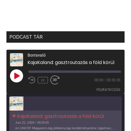
PODCAST TÁR
Borravaló
KajaKaland: gasztroutazás a föld körül
PLAY
1X
00:00
/
00:35:05
EPISODE
FELIRATKOZÁS
KajaKaland: gasztroutazás a föld körül 
Jun 22, 2026 • 00:35:05
Az UNICEF Magyarország jótékonysági kezdeményezése izgalmas, egész éves világkörüli ízutazásra hív, igazi családi program és gasztroedukáció, illetve segítség a rászorulóknak is egyben.