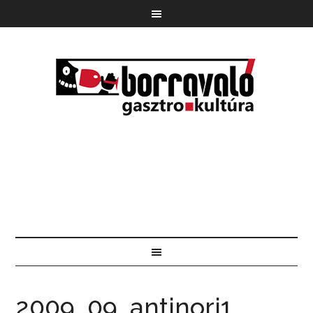
2009_09_antinori1