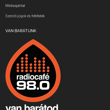
Médiaajánlat
Villány, kékfrankos, Jackfall
Szerzői jogok és feltételek
Apr 17, 2026 • 00:35:38
Szép nemzetközi versenyeredmények, izgalmas, könnyed, de tartalmas kékfrankosok és portugieserek: ezt a vonalat viszi ma a Jackfall. A lehetőségek mellett vannak azonban kihívások, bőven.
VAN BARÁTUNK
Boston, teadélután, bab és homár
Apr 9, 2026 • 00:37:17
Milyen és mennyi teát öntöttek a bostoni kikötő vizébe, több, mint 250 évvel ezelőtt? És hogy lett a homárból drága étel, amikor régen még a szegények eledele volt és annyi volt belőle, hogy a földekre is hordták tápnak?
Fermentáljunk, a testünk meghálálja!
Apr 3, 2026 • 00:36:07
Egyszerűen fogalmaza: vannak a bélrendszerünkben rossz baktériumok, meg vannak jók. A fermentált élelmiszerekkel a jókat hozzuk előnybe, ráadásul finomat is eszünk – mondja B. Király Györgyi.