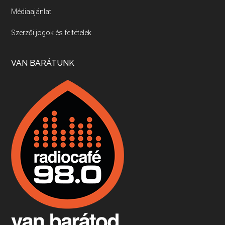
Médiaajánlat
Villány, kékfrankos, Jackfall
Szerzői jogok és feltételek
Apr 17, 2026 • 00:35:38
Szép nemzetközi versenyeredmények, izgalmas, könnyed, de tartalmas kékfrankosok és portugieserek: ezt a vonalat viszi ma a Jackfall. A lehetőségek mellett vannak azonban kihívások, bőven.
VAN BARÁTUNK
Boston, teadélután, bab és homár
Apr 9, 2026 • 00:37:17
Milyen és mennyi teát öntöttek a bostoni kikötő vizébe, több, mint 250 évvel ezelőtt? És hogy lett a homárból drága étel, amikor régen még a szegények eledele volt és annyi volt belőle, hogy a földekre is hordták tápnak?
Fermentáljunk, a testünk meghálálja!
Apr 3, 2026 • 00:36:07
Egyszerűen fogalmaza: vannak a bélrendszerünkben rossz baktériumok, meg vannak jók. A fermentált élelmiszerekkel a jókat hozzuk előnybe, ráadásul finomat is eszünk – mondja B. Király Györgyi.