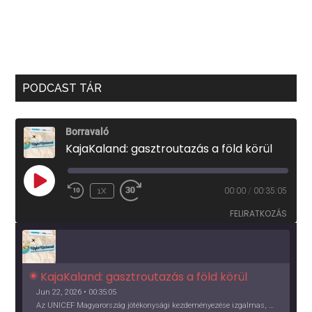
PODCAST TÁR
Borravaló
KajaKaland: gasztroutazás a föld körül
PLAY
1X
00:00
/
00:35:05
EPISODE
FELIRATKOZÁS
KajaKaland: gasztroutazás a föld körül 
Jun 22, 2026 • 00:35:05
Az UNICEF Magyarország jótékonysági kezdeményezése izgalmas, egész éves világkörüli ízutazásra hív, igazi családi program és gasztroedukáció, illetve segítség a rászorulóknak is egyben.