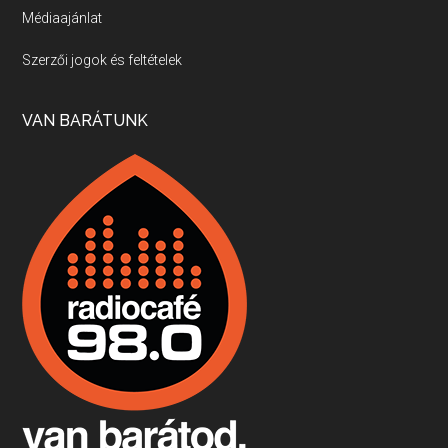
Médiaajánlat
Villány, kékfrankos, Jackfall
Szerzői jogok és feltételek
Apr 17, 2026 • 00:35:38
Szép nemzetközi versenyeredmények, izgalmas, könnyed, de tartalmas kékfrankosok és portugieserek: ezt a vonalat viszi ma a Jackfall. A lehetőségek mellett vannak azonban kihívások, bőven.
VAN BARÁTUNK
Boston, teadélután, bab és homár
Apr 9, 2026 • 00:37:17
Milyen és mennyi teát öntöttek a bostoni kikötő vizébe, több, mint 250 évvel ezelőtt? És hogy lett a homárból drága étel, amikor régen még a szegények eledele volt és annyi volt belőle, hogy a földekre is hordták tápnak?
Fermentáljunk, a testünk meghálálja!
Apr 3, 2026 • 00:36:07
Egyszerűen fogalmaza: vannak a bélrendszerünkben rossz baktériumok, meg vannak jók. A fermentált élelmiszerekkel a jókat hozzuk előnybe, ráadásul finomat is eszünk – mondja B. Király Györgyi.