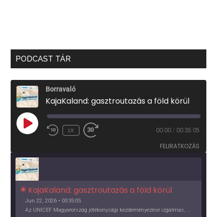
PODCAST TÁR
Borravaló
KajaKaland: gasztroutazás a föld körül
PLAY
1X
00:00
/
00:35:05
EPISODE
FELIRATKOZÁS
KajaKaland: gasztroutazás a föld körül 
Jun 22, 2026 • 00:35:05
Az UNICEF Magyarország jótékonysági kezdeményezése izgalmas, egész éves világkörüli ízutazásra hív, igazi családi program és gasztroedukáció, illetve segítség a rászorulóknak is egyben.