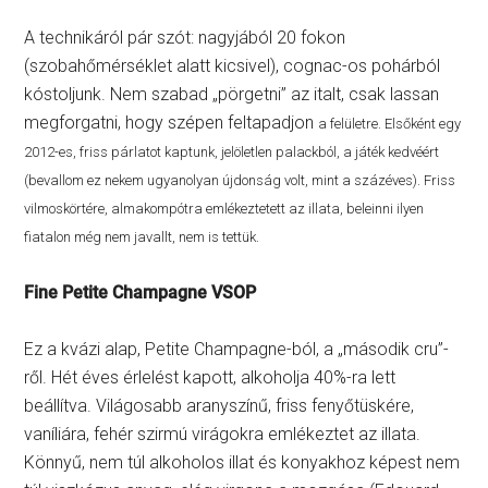
A technikáról pár szót: nagyjából 20 fokon
(szobahőmérséklet alatt kicsivel), cognac-os pohárból
kóstoljunk. Nem szabad „pörgetni” az italt, csak lassan
megforgatni, hogy szépen feltapadjon
a felületre. Elsőként egy
2012-es, friss párlatot kaptunk, jelöletlen palackból, a játék kedvéért
(bevallom ez nekem ugyanolyan újdonság volt, mint a százéves). Friss
vilmoskörtére, almakompótra emlékeztetett az illata, beleinni ilyen
fiatalon még nem javallt, nem is tettük.
Fine Petite Champagne VSOP
Ez a kvázi alap, Petite Champagne-ból, a „második cru”-
ről. Hét éves érlelést kapott, alkoholja 40%-ra lett
beállítva. Világosabb aranyszínű, friss fenyőtüskére,
vaníliára, fehér szirmú virágokra emlékeztet az illata.
Könnyű, nem túl alkoholos illat és konyakhoz képest nem