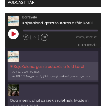
PODCAST TÁR
Borravaló
KajaKaland: gasztroutazás a föld körül
PLAY
1X
00:00
/
00:35:05
EPISODE
FELIRATKOZÁS
KajaKaland: gasztroutazás a föld körül 
Jun 22, 2026 • 00:35:05
Az UNICEF Magyarország jótékonysági kezdeményezése izgalmas, egész éves világkörüli ízutazásra hív, igazi családi program és gasztroedukáció, illetve segítség a rászorulóknak is egyben.
Oda menni, ahol az ízek születnek: Made in 
Vidék, Gourmet Fesztivál 2026
Jun 5, 2026 • 00:35:41