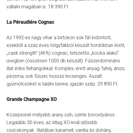
vállalni magában is. 18 390 Ft
La Péraudiére Cognac
Az 1992-es nagy vihar a birtokon sok fát kidöntött,
ezekből a száz éves tölgyfákból készült hordókban érett,
„cask strength” (46%) cognac, tetszetős „kocka alakú”
üvegben (összesen 1000 db készült). Fűszerdomináns
illat édes felhangokkal. Komplex, érett anyag: fahéj, ánizs,
pézsma, sok fűszer, hosszú lecsengés. Aszalt
gyümölcsöket is találni benne, igazán szép. 29 890 Ft
Grande Champagne XO
Közepesnél mélyebb arany szín, szinte borostyános.
Legalább 30 éves, az átlag XO-knál idősebb
csúcskonyak. Illatában karamell, vanília és dohány,