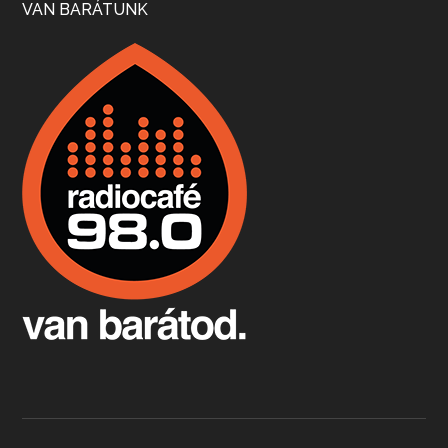
VAN BARÁTUNK
Boston, teadélután, bab és homár
Apr 9, 2026 • 00:37:17
Milyen és mennyi teát öntöttek a bostoni kikötő vizébe, több, mint 250 évvel ezelőtt? És hogy lett a homárból drága étel, amikor régen még a szegények eledele volt és annyi volt belőle, hogy a földekre is hordták tápnak?
Fermentáljunk, a testünk meghálálja!
Apr 3, 2026 • 00:36:07
Egyszerűen fogalmaza: vannak a bélrendszerünkben rossz baktériumok, meg vannak jók. A fermentált élelmiszerekkel a jókat hozzuk előnybe, ráadásul finomat is eszünk – mondja B. Király Györgyi.