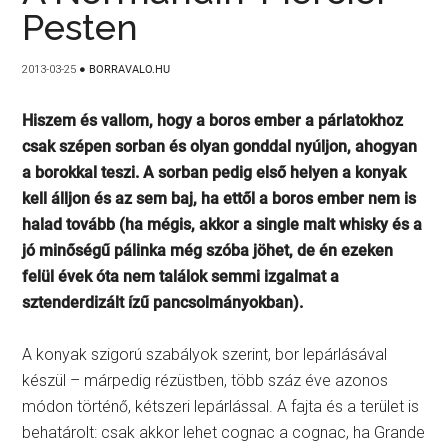
Pesten
2013-03-25
●
BORRAVALO.HU
Hiszem és vallom, hogy a boros ember a párlatokhoz
csak szépen sorban és olyan gonddal nyúljon, ahogyan
a borokkal teszi. A sorban pedig első helyen a konyak
kell álljon és az sem baj, ha ettől a boros ember nem is
halad tovább (ha mégis, akkor a single malt whisky és a
jó minőségű pálinka még szóba jöhet, de én ezeken
felül évek óta nem találok semmi izgalmat a
sztenderdizált ízű pancsolmányokban).
A konyak szigorú szabályok szerint, bor lepárlásával
készül – márpedig rézüstben, több száz éve azonos
módon történő, kétszeri lepárlással. A fajta és a terület is
behatárolt: csak akkor lehet cognac a cognac, ha Grande