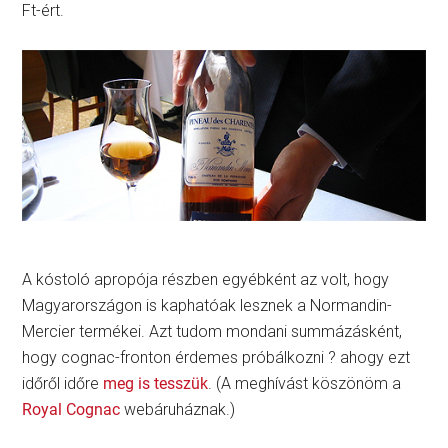
Ft-ért.
A kóstoló apropója részben egyébként az volt, hogy
Magyarországon is kaphatóak lesznek a Normandin-
Mercier termékei. Azt tudom mondani summázásként,
hogy cognac-fronton érdemes próbálkozni ? ahogy ezt
időről időre
meg is tesszük
. (A meghívást köszönöm a
Royal Cognac
webáruháznak.)