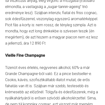
túl viszkózus anyag, elég virgonc a mozgása (Edouard
elmondta, a vastagság a „sugar-tannin-ageing” trió
eredménye lesz). Szájban intenzív, fiatal és friss cognac,
sok édesfűszerrel, viszonylag egyszerű aromatérképpel.
Picit fás a korty is: nem rossz, de tényleg szimpla. Azt is
mondta, hogy ezt long drinkekbe is szívesen teszik (én
megértem), de azt hiszem a magyar piacon nem ez lesz
a jellemző, ára 12 890 Ft
Vieille Fine Champagne
Tizenöt éves érlelés, negyvenes alkohol, 60%-a már
Grande Champagne-ból való. Ez a pince bestseller-e.
Csokis, kávés, szofisztikáltabb illatot mutat, de erős
fahatás van itt is. Szájban már szebb, testesebb és
krémesebb az előzőnél. Tölgyfa és édesfűszerek, még a
nyálkahártyáról is erősen szívódó alkoholérzettel. Sima,
de nem túl komplex cognac, ezt viszont már merném