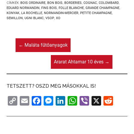
CÍMKÉK:
BOIS ORDINAIRE
,
BON BOIS
,
BORDERIES
,
COGNAC
,
COLOMBARD
,
EDUARD NORMANDIN
,
FINS BOIS
,
FOLLE BLANCHE
,
GRANDE CHAMPAGNE
,
KONYAK
,
LA ROCHELLE
,
NORMANDIN-MERCIER
,
PETITE CHAMPAGNE
,
SEMILLON
,
UGNI BLANC
,
VSOP
,
XO
←
Maláta fűtőanyagok
Ararat Ahtamar 10 éves
→
TETSZETT? OSZD MEG MÁSOKKAL IS!
C
E
F
M
Li
W
Vi
X
R
o
m
a
e
n
h
b
e
p
ai
c
s
k
at
er
d
y
l
e
s
e
s
di