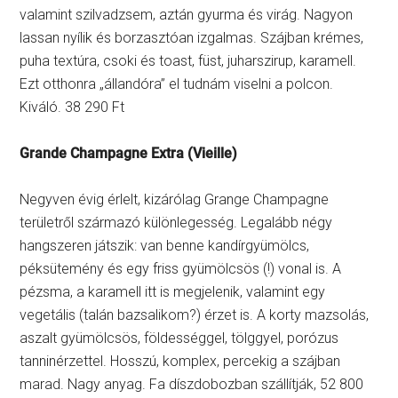
valamint szilvadzsem, aztán gyurma és virág. Nagyon
lassan nyílik és borzasztóan izgalmas. Szájban krémes,
puha textúra, csoki és toast, füst, juharszirup, karamell.
Ezt otthonra „állandóra” el tudnám viselni a polcon.
Kiváló. 38 290 Ft
Grande Champagne Extra (Vieille)
Negyven évig érlelt, kizárólag Grange Champagne
területről származó különlegesség. Legalább négy
hangszeren játszik: van benne kandírgyümölcs,
péksütemény és egy friss gyümölcsös (!) vonal is. A
pézsma, a karamell itt is megjelenik, valamint egy
vegetális (talán bazsalikom?) érzet is. A korty mazsolás,
aszalt gyümölcsös, földességgel, tölggyel, porózus
tanninérzettel. Hosszú, komplex, percekig a szájban
marad. Nagy anyag. Fa díszdobozban szállítják, 52 800