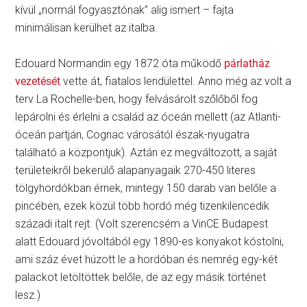
kívül „normál fogyasztónak” alig ismert – fajta
minimálisan kerülhet az italba.
Edouard Normandin egy 1872 óta működő
párlatház
vezetését
vette át, fiatalos lendülettel. Anno még az volt a
terv La Rochelle-ben, hogy felvásárolt szőlőből fog
lepárolni és érlelni a család az óceán mellett (az Atlanti-
óceán partján, Cognac városától észak-nyugatra
található a központjuk). Aztán ez megváltozott, a saját
területeikről bekerülő alapanyagaik 270-450 literes
tölgyhordókban érnek, mintegy 150 darab van belőle a
pincében, ezek közül több hordó még tizenkilencedik
századi italt rejt. (Volt szerencsém a VinCE Budapest
alatt Edouard jóvoltából egy 1890-es konyakot kóstolni,
ami száz évet húzott le a hordóban és nemrég egy-két
palackot letöltöttek belőle, de az egy másik történet
lesz.)