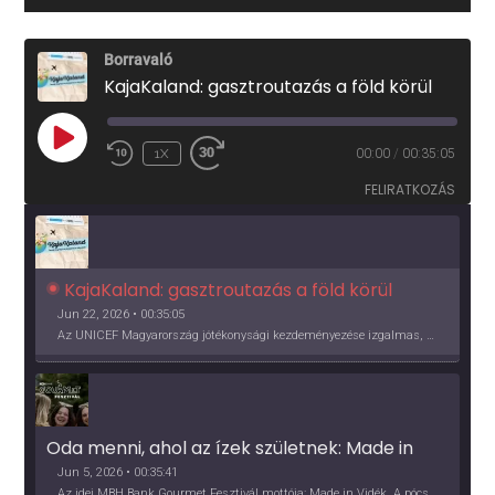
Borravaló
KajaKaland: gasztroutazás a föld körül
PLAY
1X
00:00
/
00:35:05
EPISODE
FELIRATKOZÁS
KajaKaland: gasztroutazás a föld körül 
Jun 22, 2026 • 00:35:05
Az UNICEF Magyarország jótékonysági kezdeményezése izgalmas, egész éves világkörüli ízutazásra hív, igazi családi program és gasztroedukáció, illetve segítség a rászorulóknak is egyben.
Oda menni, ahol az ízek születnek: Made in 
Vidék, Gourmet Fesztivál 2026
Jun 5, 2026 • 00:35:41
Az idei MBH Bank Gourmet Fesztivál mottója: Made in Vidék. A pócsmegyeri Papi, a mályinkai Iszkor és a szigligeti Villa Kabala tulajdonosai beszélnek arról, hogy mit jelentenek nekik a vidék ízei.