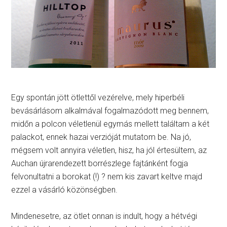
Egy spontán jött ötlettől vezérelve, mely hiperbéli
bevásárlásom alkalmával fogalmazódott meg bennem,
midőn a polcon véletlenül egymás mellett találtam a két
palackot, ennek hazai verzióját mutatom be. Na jó,
mégsem volt annyira véletlen, hisz, ha jól értesültem, az
Auchan újrarendezett borrészlege fajtánként fogja
felvonultatni a borokat (!) ? nem kis zavart keltve majd
ezzel a vásárló közönségben.
Mindenesetre, az ötlet onnan is indult, hogy a hétvégi