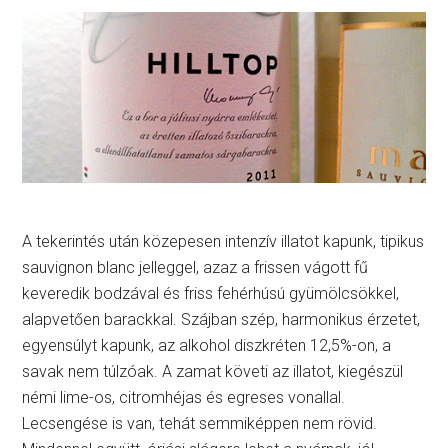
A tekerintés után közepesen intenzív illatot kapunk, tipikus
sauvignon blanc jelleggel, azaz a frissen vágott fű
keveredik bodzával és friss fehérhúsú gyümölcsökkel,
alapvetően barackkal. Szájban szép, harmonikus érzetet,
egyensúlyt kapunk, az alkohol diszkréten 12,5%-on, a
savak nem túlzóak. A zamat követi az illatot, kiegészül
némi lime-os, citromhéjas és egreses vonallal.
Lecsengése is van, tehát semmiképpen nem rövid.