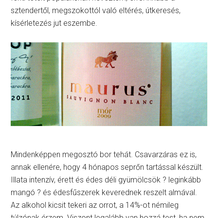
sztendertől, megszokottól való eltérés, útkeresés,
kísérletezés jut eszembe.
Mindenképpen megosztó bor tehát. Csavarzáras ez is,
annak ellenére, hogy 4 hónapos seprőn tartással készült.
Illata intenzív, érett és édes déli gyümölcsök ? leginkább
mangó ? és édesfűszerek keverednek reszelt almával.
Az alkohol kicsit tekeri az orrot, a 14%-ot némileg
túlzónak érzem. Viszont legalább van hozzá test, ha nem