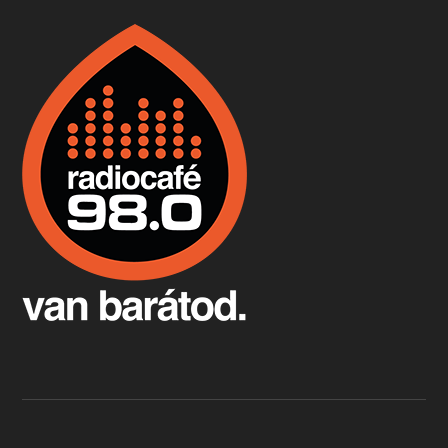
Boston, teadélután, bab és homár
Apr 9, 2026 • 00:37:17
Milyen és mennyi teát öntöttek a bostoni kikötő vizébe, több, mint 250 évvel ezelőtt? És hogy lett a homárból drága étel, amikor régen még a szegények eledele volt és annyi volt belőle, hogy a földekre is hordták tápnak?
Fermentáljunk, a testünk meghálálja!
Apr 3, 2026 • 00:36:07
Egyszerűen fogalmaza: vannak a bélrendszerünkben rossz baktériumok, meg vannak jók. A fermentált élelmiszerekkel a jókat hozzuk előnybe, ráadásul finomat is eszünk – mondja B. Király Györgyi.