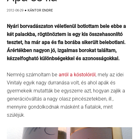
2012-06-29
●
KÁNTOR ENDRE
Nyári borvadászaton véletlenül botlottam bele ebbe a
két palackba, rögtönöztem is egy kis összehasonlító
tesztet, ha már apa és fia borába sikerült belebotlani.
Árértékben nagyon jó, izgalmas borokat találtam,
kézzelfogható különbségekkel és azonosságokkal.
Nemrég számoltam be
arról a kóstolóról
, mely az idei
Vinitaly egyik nagy durranása volt, és ahol apák és
gyermekeik mutatták be egyszerre azt, hogyan zajlik a
generációváltás a nagy olasz pincészetekben, ill.,
mennyire gondolkodnak másként a fiatalok, mint
szüléjük.