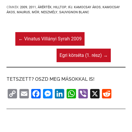
CÍMKÉK:
2009
,
2011
,
ÁRÉRTÉK
,
HILLTOP
,
IFJ. KAMOCSAY ÁKOS
,
KAMOCSAY
ÁKOS
,
MAURUS
,
MÓR
,
NESZMÉLY
,
SAUVIGNON BLANC
←
Vinatus Villányi Syrah 2009
Egri körséta (1. rész)
→
TETSZETT? OSZD MEG MÁSOKKAL IS!
C
E
F
M
Li
W
Vi
X
R
o
m
a
e
n
h
b
e
p
ai
c
s
k
at
er
d
y
l
e
s
e
s
di
Li
b
e
dI
A
t