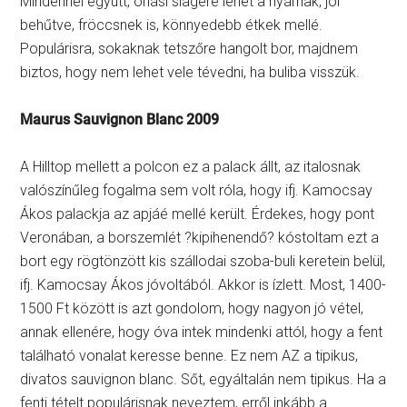
Mindennel együtt, óriási slágere lehet a nyárnak, jól
behűtve, fröccsnek is, könnyedebb étkek mellé.
Populárisra, sokaknak tetszőre hangolt bor, majdnem
biztos, hogy nem lehet vele tévedni, ha buliba visszük.
Maurus Sauvignon Blanc 2009
A Hilltop mellett a polcon ez a palack állt, az italosnak
valószínűleg fogalma sem volt róla, hogy ifj. Kamocsay
Ákos palackja az apjáé mellé került. Érdekes, hogy pont
Veronában, a borszemlét ?kipihenendő? kóstoltam ezt a
bort egy rögtönzött kis szállodai szoba-buli keretein belül,
ifj. Kamocsay Ákos jóvoltából. Akkor is ízlett. Most, 1400-
1500 Ft között is azt gondolom, hogy nagyon jó vétel,
annak ellenére, hogy óva intek mindenki attól, hogy a fent
található vonalat keresse benne. Ez nem AZ a tipikus,
divatos sauvignon blanc. Sőt, egyáltalán nem tipikus. Ha a
fenti tételt populárisnak neveztem, erről inkább a