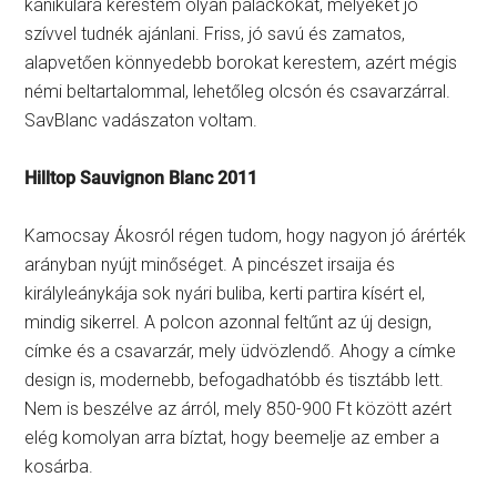
kánikulára kerestem olyan palackokat, melyeket jó
szívvel tudnék ajánlani. Friss, jó savú és zamatos,
alapvetően könnyedebb borokat kerestem, azért mégis
némi beltartalommal, lehetőleg olcsón és csavarzárral.
SavBlanc vadászaton voltam.
Hilltop Sauvignon Blanc 2011
Kamocsay Ákosról régen tudom, hogy nagyon jó árérték
arányban nyújt minőséget. A pincészet irsaija és
királyleánykája sok nyári buliba, kerti partira kísért el,
mindig sikerrel. A polcon azonnal feltűnt az új design,
címke és a csavarzár, mely üdvözlendő. Ahogy a címke
design is, modernebb, befogadhatóbb és tisztább lett.
Nem is beszélve az árról, mely 850-900 Ft között azért
elég komolyan arra bíztat, hogy beemelje az ember a
kosárba.