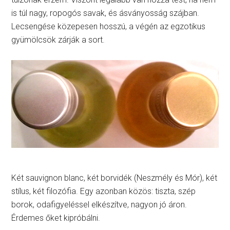
is túl nagy, ropogós savak, és ásványosság szájban.
Lecsengése közepesen hosszú, a végén az egzotikus
gyümölcsök zárják a sort.
Két sauvignon blanc, két borvidék (Neszmély és Mór), két
stílus, két filozófia. Egy azonban közös: tiszta, szép
borok, odafigyeléssel elkészítve, nagyon jó áron.
Érdemes őket kipróbálni.