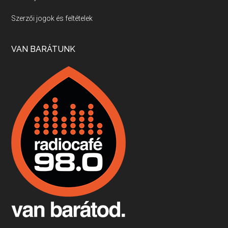
Villány, kékfrankos, Jackfall
Szerzői jogok és feltételek
Apr 17, 2026 • 00:35:38
Szép nemzetközi versenyeredmények, izgalmas, könnyed, de tartalmas kékfrankosok és portugieserek: ezt a vonalat viszi ma a Jackfall. A lehetőségek mellett vannak azonban kihívások, bőven.
VAN BARÁTUNK
Boston, teadélután, bab és homár
Apr 9, 2026 • 00:37:17
Milyen és mennyi teát öntöttek a bostoni kikötő vizébe, több, mint 250 évvel ezelőtt? És hogy lett a homárból drága étel, amikor régen még a szegények eledele volt és annyi volt belőle, hogy a földekre is hordták tápnak?
Fermentáljunk, a testünk meghálálja!
Apr 3, 2026 • 00:36:07
Egyszerűen fogalmaza: vannak a bélrendszerünkben rossz baktériumok, meg vannak jók. A fermentált élelmiszerekkel a jókat hozzuk előnybe, ráadásul finomat is eszünk – mondja B. Király Györgyi.