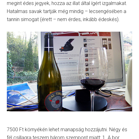
megint édes jegyek, hozza az illat által ígért izgalmakat.
Hatalmas savak tartják még mindig – lecsengésében a
tannin simogat (érett – nem érdes, inkább édeskés).
7500 Ft környékén lehet manapság hozzájutni. Négy és
fél csillagra teszem három szempont miatt: 1. A bor