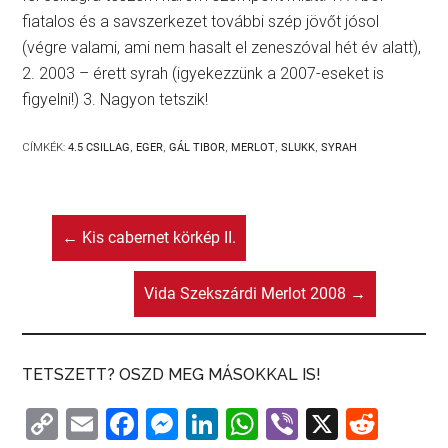
fiatalos és a savszerkezet további szép jövőt jósol
(végre valami, ami nem hasalt el zeneszóval hét év alatt),
2. 2003 – érett syrah (igyekezzünk a 2007-eseket is
figyelni!) 3. Nagyon tetszik!
CÍMKÉK:
4.5 CSILLAG
,
EGER
,
GÁL TIBOR
,
MERLOT
,
SLUKK
,
SYRAH
←
Kis cabernet körkép II.
Vida Szekszárdi Merlot 2008
→
TETSZETT? OSZD MEG MÁSOKKAL IS!
C
E
F
M
Li
W
Vi
X
R