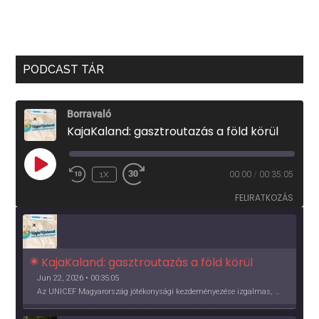
PODCAST TÁR
Borravaló
KajaKaland: gasztroutazás a föld körül
PLAY
1X
00:00
/
00:35:05
EPISODE
FELIRATKOZÁS
KajaKaland: gasztroutazás a föld körül 
Jun 22, 2026 • 00:35:05
Az UNICEF Magyarország jótékonysági kezdeményezése izgalmas, egész éves világkörüli ízutazásra hív, igazi családi program és gasztroedukáció, illetve segítség a rászorulóknak is egyben.