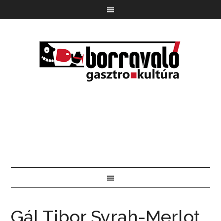
Gál Tibor Syrah-Merlot