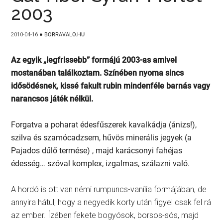
2003
2010-04-16
●
BORRAVALO.HU
Az egyik „legfrissebb” formájú 2003-as amivel
mostanában találkoztam. Színében nyoma sincs
idősödésnek, kissé fakult rubin mindenféle barnás vagy
narancsos játék nélkül.
Forgatva a poharat édesfűszerek kavalkádja (ánizs!),
szilva és szamócadzsem, hűvös minerális jegyek (a
Pajados dűlő termése) , majd karácsonyi fahéjas
édesség… szóval komplex, izgalmas, szálazni való.
A hordó is ott van némi rumpuncs-vanília formájában, de
annyira hátul, hogy a negyedik korty után figyel csak fel rá
az ember. Ízében fekete bogyósok, borsos-sós, majd