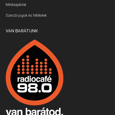
Médiaajánlat
Villány, kékfrankos, Jackfall
Szerzői jogok és feltételek
Apr 17, 2026 • 00:35:38
Szép nemzetközi versenyeredmények, izgalmas, könnyed, de tartalmas kékfrankosok és portugieserek: ezt a vonalat viszi ma a Jackfall. A lehetőségek mellett vannak azonban kihívások, bőven.
VAN BARÁTUNK
Boston, teadélután, bab és homár
Apr 9, 2026 • 00:37:17
Milyen és mennyi teát öntöttek a bostoni kikötő vizébe, több, mint 250 évvel ezelőtt? És hogy lett a homárból drága étel, amikor régen még a szegények eledele volt és annyi volt belőle, hogy a földekre is hordták tápnak?
Fermentáljunk, a testünk meghálálja!
Apr 3, 2026 • 00:36:07
Egyszerűen fogalmaza: vannak a bélrendszerünkben rossz baktériumok, meg vannak jók. A fermentált élelmiszerekkel a jókat hozzuk előnybe, ráadásul finomat is eszünk – mondja B. Király Györgyi.