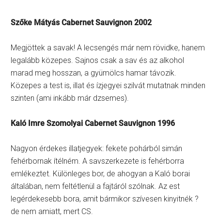
Szőke Mátyás Cabernet Sauvignon 2002
Megjöttek a savak! A lecsengés már nem rövidke, hanem
legalább közepes. Sajnos csak a sav és az alkohol
marad meg hosszan, a gyümölcs hamar távozik.
Közepes a test is, illat és ízjegyei szilvát mutatnak minden
szinten (ami inkább már dzsemes).
Kaló Imre Szomolyai Cabernet Sauvignon 1996
Nagyon érdekes illatjegyek: fekete pohárból simán
fehérbornak ítélném. A savszerkezete is fehérborra
emlékeztet. Különleges bor, de ahogyan a Kaló borai
általában, nem feltétlenül a fajtáról szólnak. Az est
legérdekesebb bora, amit bármikor szívesen kinyitnék ?
de nem amiatt, mert CS.