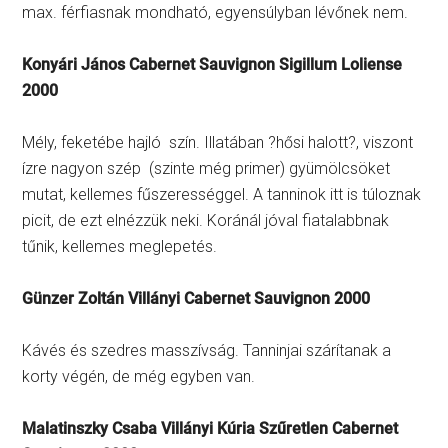
max. férfiasnak mondható, egyensúlyban lévőnek nem.
Konyári János Cabernet Sauvignon Sigillum Loliense
2000
Mély, feketébe hajló szín. Illatában ?hősi halott?, viszont
ízre nagyon szép (szinte még primer) gyümölcsöket
mutat, kellemes fűszerességgel. A tanninok itt is túloznak
picit, de ezt elnézzük neki. Koránál jóval fiatalabbnak
tűnik, kellemes meglepetés.
Günzer Zoltán Villányi Cabernet Sauvignon 2000
Kávés és szedres masszívság. Tanninjai szárítanak a
korty végén, de még egyben van.
Malatinszky Csaba Villányi Kúria Szűretlen Cabernet