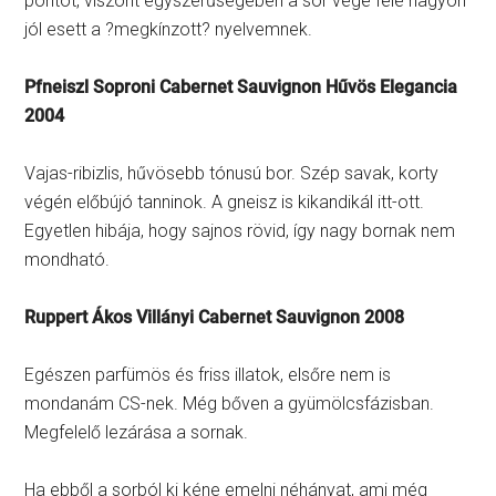
pontot, viszont egyszerűségében a sor vége felé nagyon
jól esett a ?megkínzott? nyelvemnek.
Pfneiszl Soproni Cabernet Sauvignon Hűvös Elegancia
2004
Vajas-ribizlis, hűvösebb tónusú bor. Szép savak, korty
végén előbújó tanninok. A gneisz is kikandikál itt-ott.
Egyetlen hibája, hogy sajnos rövid, így nagy bornak nem
mondható.
Ruppert Ákos Villányi Cabernet Sauvignon 2008
Egészen parfümös és friss illatok, elsőre nem is
mondanám CS-nek. Még bőven a gyümölcsfázisban.
Megfelelő lezárása a sornak.
Ha ebből a sorból ki kéne emelni néhányat, ami még