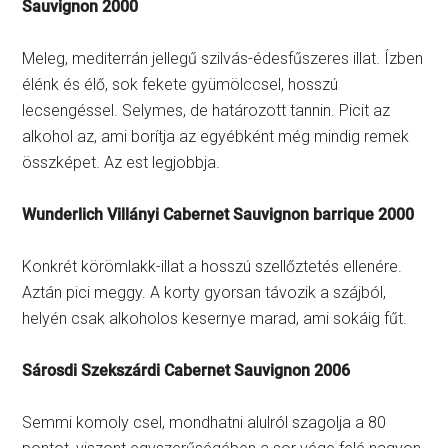
Sauvignon 2000
Meleg, mediterrán jellegű szilvás-édesfűszeres illat. Ízben
élénk és élő, sok fekete gyümölccsel, hosszú
lecsengéssel. Selymes, de határozott tannin. Picit az
alkohol az, ami borítja az egyébként még mindig remek
összképet. Az est legjobbja.
Wunderlich Villányi Cabernet Sauvignon barrique 2000
Konkrét körömlakk-illat a hosszú szellőztetés ellenére.
Aztán pici meggy. A korty gyorsan távozik a szájból,
helyén csak alkoholos kesernye marad, ami sokáig fűt.
Sárosdi Szekszárdi Cabernet Sauvignon 2006
Semmi komoly csel, mondhatni alulról szagolja a 80