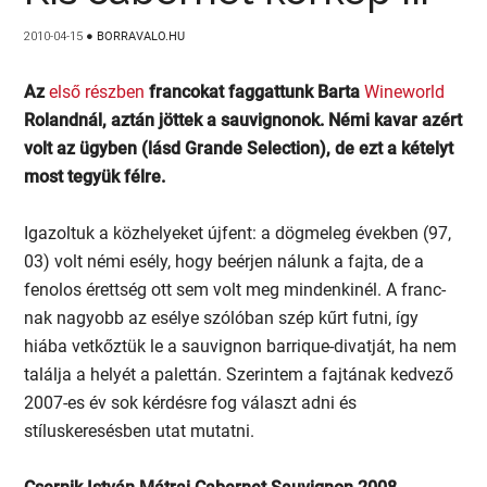
2010-04-15
●
BORRAVALO.HU
Az
első részben
francokat faggattunk Barta
Wineworld
Rolandnál, aztán jöttek a sauvignonok. Némi kavar azért
volt az ügyben (lásd Grande Selection), de ezt a kételyt
most tegyük félre.
Igazoltuk a közhelyeket újfent: a dögmeleg években (97,
03) volt némi esély, hogy beérjen nálunk a fajta, de a
fenolos érettség ott sem volt meg mindenkinél. A franc-
nak nagyobb az esélye szólóban szép kűrt futni, így
hiába vetkőztük le a sauvignon barrique-divatját, ha nem
találja a helyét a palettán. Szerintem a fajtának kedvező
2007-es év sok kérdésre fog választ adni és
stíluskeresésben utat mutatni.