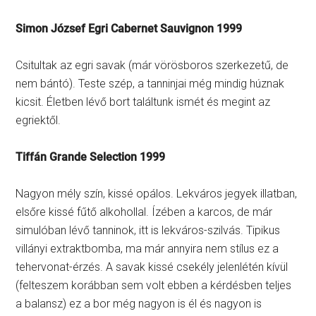
Simon József Egri Cabernet Sauvignon 1999
Csitultak az egri savak (már vörösboros szerkezetű, de
nem bántó). Teste szép, a tanninjai még mindig húznak
kicsit. Életben lévő bort találtunk ismét és megint az
egriektől.
Tiffán Grande Selection 1999
Nagyon mély szín, kissé opálos. Lekváros jegyek illatban,
elsőre kissé fűtő alkohollal. Ízében a karcos, de már
simulóban lévő tanninok, itt is lekváros-szilvás. Tipikus
villányi extraktbomba, ma már annyira nem stílus ez a
tehervonat-érzés. A savak kissé csekély jelenlétén kívül
(felteszem korábban sem volt ebben a kérdésben teljes
a balansz) ez a bor még nagyon is él és nagyon is