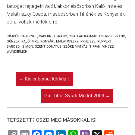
tartogat fejtegetnivalót, akkor elsősorban Kaló Imre és
Malatinszky Csaba, másodsorban Tiffánék és Konyáriék
borai voltak méltók erre.
CÍMKÉK:
CABERNET
,
CABERNET FRANC
,
CHATEAU KAJMÁD
,
CSERNIK
,
FRANC
,
GÜNZER
,
KALÓ IMRE
,
KONYÁRI
,
MALATINSZKY
,
PFNEISZL
,
RUPPERT
,
SÁROSDI
,
SIMON
,
SZENT DONATUS
,
SZŐKE MÁTYÁS
,
TIFFÁN
,
VINCZE
,
WUNDERLICH
←
Kis cabernet körkép I.
Gál Tibor Syrah-Merlot 2003
→
TETSZETT? OSZD MEG MÁSOKKAL IS!
C
E
F
M
Li
W
Vi
X
R