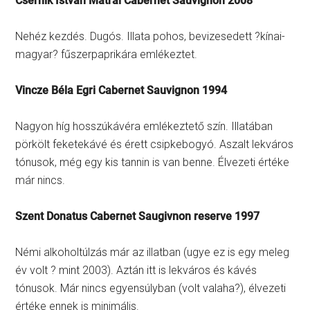
Csernik István Mátrai Cabernet Sauvignon 2008
Nehéz kezdés. Dugós. Illata pohos, bevizesedett ?kínai-
magyar? fűszerpaprikára emlékeztet.
Vincze Béla Egri Cabernet Sauvignon 1994
Nagyon híg hosszúkávéra emlékeztető szín. Illatában
pörkölt feketekávé és érett csipkebogyó. Aszalt lekváros
tónusok, még egy kis tannin is van benne. Élvezeti értéke
már nincs.
Szent Donatus Cabernet Saugivnon reserve 1997
Némi alkoholtúlzás már az illatban (ugye ez is egy meleg
év volt ? mint 2003). Aztán itt is lekváros és kávés
tónusok. Már nincs egyensúlyban (volt valaha?), élvezeti
értéke ennek is minimális.