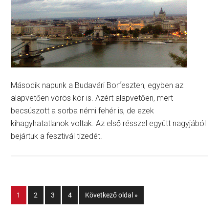
Második napunk a Budavári Borfeszten, egyben az
alapvetően vörös kör is. Azért alapvetően, mert
becsúszott a sorba némi fehér is, de ezek
kihagyhatatlanok voltak. Az első résszel együtt nagyjából
bejártuk a fesztivál tizedét.
1
2
3
4
Következő oldal »