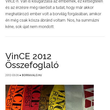
VinCÉ-n. Van is kisugárzása az embernek, ez kétségtelen
és az érzésre még ráerősít a tudat, hogy már akkor
meghatározó ember volt a borvilág forgásában, amikor
én még csak kósza ábránd voltam. Nos, ha summázni
kéne, sok újat nem mondott.
VinCE 2012
Összefoglaló
2012-03-26
●
BORRAVALO.HU