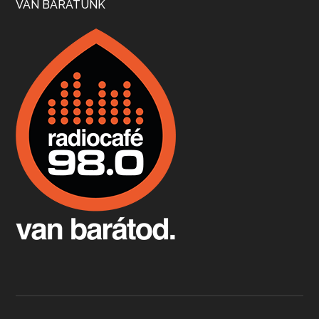
VAN BARÁTUNK
Boston, teadélután, bab és homár
Apr 9, 2026 • 00:37:17
Milyen és mennyi teát öntöttek a bostoni kikötő vizébe, több, mint 250 évvel ezelőtt? És hogy lett a homárból drága étel, amikor régen még a szegények eledele volt és annyi volt belőle, hogy a földekre is hordták tápnak?
Fermentáljunk, a testünk meghálálja!
Apr 3, 2026 • 00:36:07
Egyszerűen fogalmaza: vannak a bélrendszerünkben rossz baktériumok, meg vannak jók. A fermentált élelmiszerekkel a jókat hozzuk előnybe, ráadásul finomat is eszünk – mondja B. Király Györgyi.