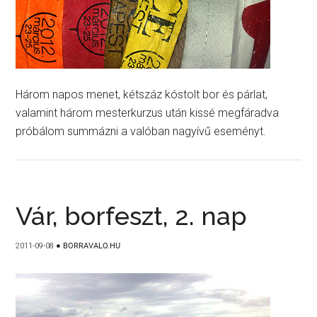
Három napos menet, kétszáz kóstolt bor és párlat,
valamint három mesterkurzus után kissé megfáradva
próbálom summázni a valóban nagyívű eseményt.
Vár, borfeszt, 2. nap
2011-09-08
●
BORRAVALO.HU