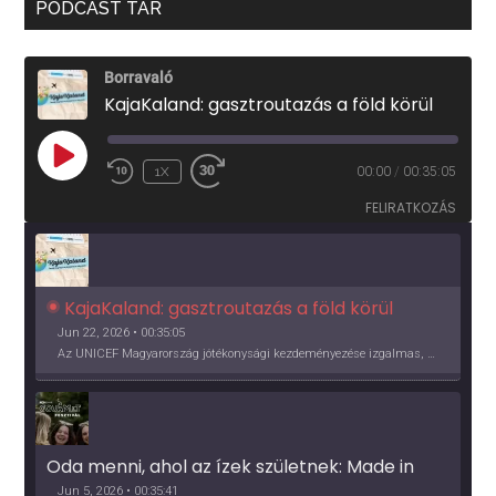
PODCAST TÁR
Borravaló
KajaKaland: gasztroutazás a föld körül
PLAY
1X
00:00
/
00:35:05
EPISODE
FELIRATKOZÁS
KajaKaland: gasztroutazás a föld körül 
Jun 22, 2026 • 00:35:05
Az UNICEF Magyarország jótékonysági kezdeményezése izgalmas, egész éves világkörüli ízutazásra hív, igazi családi program és gasztroedukáció, illetve segítség a rászorulóknak is egyben.
Oda menni, ahol az ízek születnek: Made in 
Vidék, Gourmet Fesztivál 2026
Jun 5, 2026 • 00:35:41