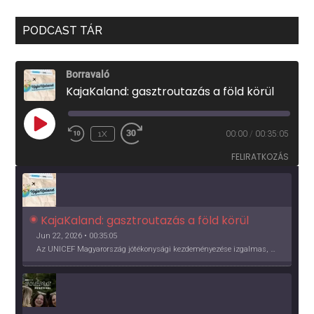
PODCAST TÁR
Borravaló
KajaKaland: gasztroutazás a föld körül
PLAY
1X
00:00
/
00:35:05
EPISODE
FELIRATKOZÁS
KajaKaland: gasztroutazás a föld körül 
Jun 22, 2026 • 00:35:05
Az UNICEF Magyarország jótékonysági kezdeményezése izgalmas, egész éves világkörüli ízutazásra hív, igazi családi program és gasztroedukáció, illetve segítség a rászorulóknak is egyben.