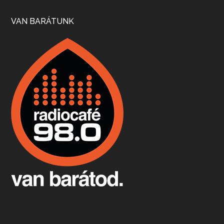
Szép nemzetközi versenyeredmények, izgalmas, könnyed, de tartalmas kékfrankosok és portugieserek: ezt a vonalat viszi ma a Jackfall. A lehetőségek mellett vannak azonban kihívások, bőven.
VAN BARÁTUNK
Boston, teadélután, bab és homár
Apr 9, 2026 • 00:37:17
Milyen és mennyi teát öntöttek a bostoni kikötő vizébe, több, mint 250 évvel ezelőtt? És hogy lett a homárból drága étel, amikor régen még a szegények eledele volt és annyi volt belőle, hogy a földekre is hordták tápnak?
Fermentáljunk, a testünk meghálálja!
Apr 3, 2026 • 00:36:07
Egyszerűen fogalmaza: vannak a bélrendszerünkben rossz baktériumok, meg vannak jók. A fermentált élelmiszerekkel a jókat hozzuk előnybe, ráadásul finomat is eszünk – mondja B. Király Györgyi.