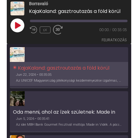
Borravaló
KajaKaland: gasztroutazás a föld körül
PLAY
1X
00:00
/
00:35:05
EPISODE
FELIRATKOZÁS
KajaKaland: gasztroutazás a föld körül 
Jun 22, 2026 • 00:35:05
Az UNICEF Magyarország jótékonysági kezdeményezése izgalmas, egész éves világkörüli ízutazásra hív, igazi családi program és gasztroedukáció, illetve segítség a rászorulóknak is egyben.
Oda menni, ahol az ízek születnek: Made in 
Vidék, Gourmet Fesztivál 2026
Jun 5, 2026 • 00:35:41
Az idei MBH Bank Gourmet Fesztivál mottója: Made in Vidék. A pócsmegyeri Papi, a mályinkai Iszkor és a szigligeti Villa Kabala tulajdonosai beszélnek arról, hogy mit jelentenek nekik a vidék ízei.