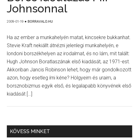
Johnsonnal
2009-01-19
●
BORRAVALO.HU
Ha az ember a munkahelyén matat, kincsekre bukkanhat.
Stevie Kraft nekiállt átnézni jelenlegi munkahelyén, e
londoni borszékhelyen az irodalmat, és no lám, mit talált:
Hugh Johnson Boratlaszának első kiadását, az 1971-est.
Akkoriban Jancis Robinson lehet, hogy már gondolkozott
azon, hogy esetleg írni kéne? Hölgyeim és uraim, a
borsznobizmus egyik első, és legalapabb könyvének első
kiadását […]
KÖVESS MINKET