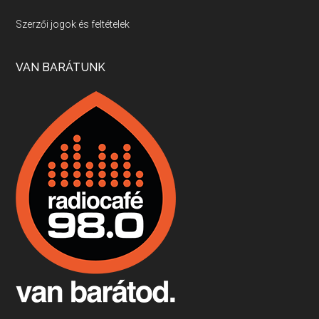
Villány, kékfrankos, Jackfall
Szerzői jogok és feltételek
Apr 17, 2026 • 00:35:38
Szép nemzetközi versenyeredmények, izgalmas, könnyed, de tartalmas kékfrankosok és portugieserek: ezt a vonalat viszi ma a Jackfall. A lehetőségek mellett vannak azonban kihívások, bőven.
VAN BARÁTUNK
Boston, teadélután, bab és homár
Apr 9, 2026 • 00:37:17
Milyen és mennyi teát öntöttek a bostoni kikötő vizébe, több, mint 250 évvel ezelőtt? És hogy lett a homárból drága étel, amikor régen még a szegények eledele volt és annyi volt belőle, hogy a földekre is hordták tápnak?
Fermentáljunk, a testünk meghálálja!
Apr 3, 2026 • 00:36:07
Egyszerűen fogalmaza: vannak a bélrendszerünkben rossz baktériumok, meg vannak jók. A fermentált élelmiszerekkel a jókat hozzuk előnybe, ráadásul finomat is eszünk – mondja B. Király Györgyi.