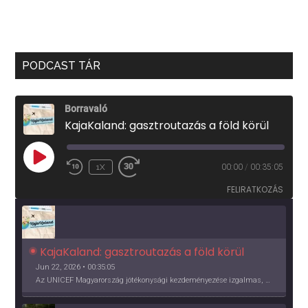
PODCAST TÁR
Borravaló
KajaKaland: gasztroutazás a föld körül
PLAY
1X
00:00
/
00:35:05
EPISODE
FELIRATKOZÁS
KajaKaland: gasztroutazás a föld körül 
Jun 22, 2026 • 00:35:05
Az UNICEF Magyarország jótékonysági kezdeményezése izgalmas, egész éves világkörüli ízutazásra hív, igazi családi program és gasztroedukáció, illetve segítség a rászorulóknak is egyben.