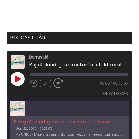
PODCAST TÁR
Borravaló
KajaKaland: gasztroutazás a föld körül
PLAY
1X
00:00
/
00:35:05
EPISODE
FELIRATKOZÁS
KajaKaland: gasztroutazás a föld körül 
Jun 22, 2026 • 00:35:05
Az UNICEF Magyarország jótékonysági kezdeményezése izgalmas, egész éves világkörüli ízutazásra hív, igazi családi program és gasztroedukáció, illetve segítség a rászorulóknak is egyben.