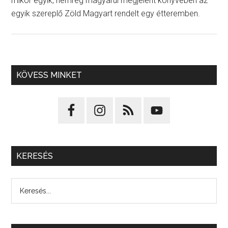
mikor egyik, nemrég magyarul megjelent könyvében az
egyik szereplő Zöld Magyart rendelt egy étteremben.
KÖVESS MINKET
KERESÉS