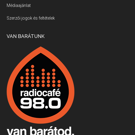
Médiaajánlat
Villány, kékfrankos, Jackfall
Szerzői jogok és feltételek
Apr 17, 2026 • 00:35:38
Szép nemzetközi versenyeredmények, izgalmas, könnyed, de tartalmas kékfrankosok és portugieserek: ezt a vonalat viszi ma a Jackfall. A lehetőségek mellett vannak azonban kihívások, bőven.
VAN BARÁTUNK
Boston, teadélután, bab és homár
Apr 9, 2026 • 00:37:17
Milyen és mennyi teát öntöttek a bostoni kikötő vizébe, több, mint 250 évvel ezelőtt? És hogy lett a homárból drága étel, amikor régen még a szegények eledele volt és annyi volt belőle, hogy a földekre is hordták tápnak?
Fermentáljunk, a testünk meghálálja!
Apr 3, 2026 • 00:36:07
Egyszerűen fogalmaza: vannak a bélrendszerünkben rossz baktériumok, meg vannak jók. A fermentált élelmiszerekkel a jókat hozzuk előnybe, ráadásul finomat is eszünk – mondja B. Király Györgyi.