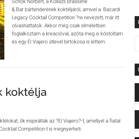
Schök Norbert, a Kollázs Brasserie
& Bar bártenderének koktéljáról, amivel a Bacardí
Legacy Cocktail Competition ?re nevezett, már itt
olvashattatok. Akkor még csak elméletben
foglalkoztam a kreációval, azóta meg is kóstoltam
és egy El Viajero útlevél birtokosa is lettem.
k koktélja
élokat, ők inspirálták az ?El Viajero?-t, amellyel a fiatal
ocktail Competition-t is megnyerheti.