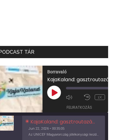
PODCAST TÁR
Borravaló
KajaKaland: gasztroutazás a föld körül
00:00
/
PLAY
1X
00:35:05
EPISODE
FELIRATKOZÁS
KajaKaland: gasztroutazás a föld körül
Jun 22, 2026 • 00:35:05
Az UNICEF Magyarország jótékonysági kezdeményezése izgalmas, egész éves világkörüli ízutazásra hív, igazi családi program és gasztroedukáció, illetve segítség a rászorulóknak is egyben.