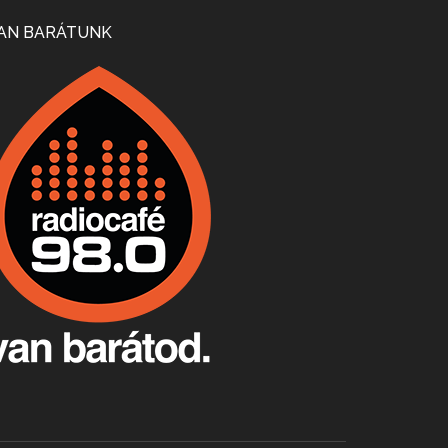
Mi lesz a magyar borágazattal, magyar borral? A kérdés több szempontból is releváns, a gazdasági, környezetei változások sürgős válaszokat igényelnek. Erről beszélgettünk Ercsey Dániellel.
AN BARÁTUNK
A nagy szakácsgeneráció 1. rész - Id. Marchal József és Dobos C. József
Apr 24, 2026 • 00:38:10
Új sorozatunkban a nagy magyarországi szakácsgeneráció tagjairól beszélgetünk: a sorozat első részében a francia születésű, de a magyar konyhára nagy hatást gyakorló Id. Marchal József, és egyik leghíresebb tanítványa, Dobos C. József az alanyaink.
Villány, kékfrankos, Jackfall
Apr 17, 2026 • 00:35:38
Szép nemzetközi versenyeredmények, izgalmas, könnyed, de tartalmas kékfrankosok és portugieserek: ezt a vonalat viszi ma a Jackfall. A lehetőségek mellett vannak azonban kihívások, bőven.
Boston, teadélután, bab és homár
Apr 9, 2026 • 00:37:17
Milyen és mennyi teát öntöttek a bostoni kikötő vizébe, több, mint 250 évvel ezelőtt? És hogy lett a homárból drága étel, amikor régen még a szegények eledele volt és annyi volt belőle, hogy a földekre is hordták tápnak?
Fermentáljunk, a testünk meghálálja!
Apr 3, 2026 • 00:36:07
Egyszerűen fogalmaza: vannak a bélrendszerünkben rossz baktériumok, meg vannak jók. A fermentált élelmiszerekkel a jókat hozzuk előnybe, ráadásul finomat is eszünk – mondja B. Király Györgyi.