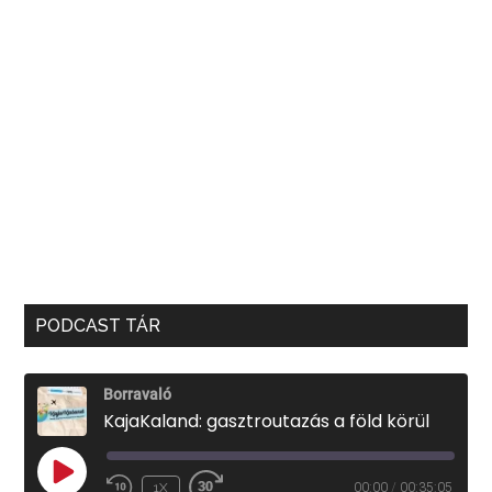
PODCAST TÁR
Borravaló
KajaKaland: gasztroutazás a föld körül
PLAY
1X
00:00
/
00:35:05