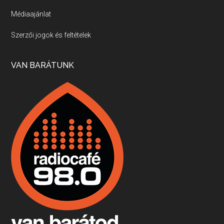
Médiaajánlat
Villány, kékfrankos, Jackfall
Szerzői jogok és feltételek
Apr 17, 2026 • 00:35:38
Szép nemzetközi versenyeredmények, izgalmas, könnyed, de tartalmas kékfrankosok és portugieserek: ezt a vonalat viszi ma a Jackfall. A lehetőségek mellett vannak azonban kihívások, bőven.
VAN BARÁTUNK
Boston, teadélután, bab és homár
Apr 9, 2026 • 00:37:17
Milyen és mennyi teát öntöttek a bostoni kikötő vizébe, több, mint 250 évvel ezelőtt? És hogy lett a homárból drága étel, amikor régen még a szegények eledele volt és annyi volt belőle, hogy a földekre is hordták tápnak?
Fermentáljunk, a testünk meghálálja!
Apr 3, 2026 • 00:36:07
Egyszerűen fogalmaza: vannak a bélrendszerünkben rossz baktériumok, meg vannak jók. A fermentált élelmiszerekkel a jókat hozzuk előnybe, ráadásul finomat is eszünk – mondja B. Király Györgyi.