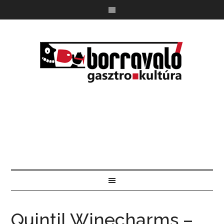
Quintil Winecharms –