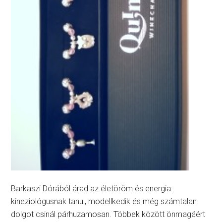
Barkaszi Dórából árad az életöröm és energia:
kineziológusnak tanul, modellkedik és még számtalan
dolgot csinál párhuzamosan. Többek között önmagáért