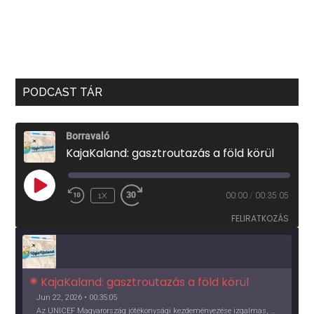
PODCAST TÁR
Borravaló
KajaKaland: gasztroutazás a föld körül
PLAY
1X
00:00
/
00:35:05
EPISODE
FELIRATKOZÁS
KajaKaland: gasztroutazás a föld körül 
Jun 22, 2026 • 00:35:05
Az UNICEF Magyarország jótékonysági kezdeményezése izgalmas, egész éves világkörüli ízutazásra hív, igazi családi program és gasztroedukáció, illetve segítség a rászorulóknak is egyben.