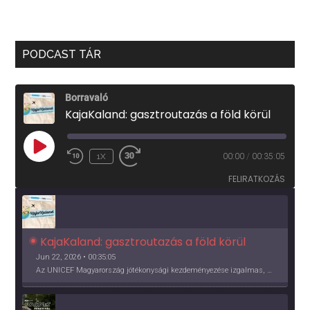
PODCAST TÁR
Borravaló
KajaKaland: gasztroutazás a föld körül
PLAY
1X
00:00
/
00:35:05
EPISODE
FELIRATKOZÁS
KajaKaland: gasztroutazás a föld körül 
Jun 22, 2026 • 00:35:05
Az UNICEF Magyarország jótékonysági kezdeményezése izgalmas, egész éves világkörüli ízutazásra hív, igazi családi program és gasztroedukáció, illetve segítség a rászorulóknak is egyben.