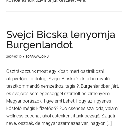
kóstolt és exkluzív interjút készített vele.
Svejci Bicska lenyomja
Burgenlandot
2007-07-19
●
BORRAVALO.HU
Osztrákozzunk most egy kicsit, mert osztrákozni
alapvetően jó dolog. Svejci Bicska ? aki a borravaló
tesztkommandó nemzetközi tagja ?, Burgenlandban járt,
és svájcias semlegességgel számolt be élményeiről.
Magyar borászok, figyelem! Lehet, hogy az ingyenes
kóstoló mégis kifizetődő? ?Jó csendes szalloda, valami
wellness cuccnal, ahol estenkent ittunk pezsgő, Szigeti
neve, osztrak, de magyar szarmazas van, nagyon […]