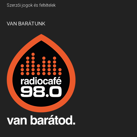
Villány, kékfrankos, Jackfall
Szerzői jogok és feltételek
Apr 17, 2026 • 00:35:38
Szép nemzetközi versenyeredmények, izgalmas, könnyed, de tartalmas kékfrankosok és portugieserek: ezt a vonalat viszi ma a Jackfall. A lehetőségek mellett vannak azonban kihívások, bőven.
VAN BARÁTUNK
Boston, teadélután, bab és homár
Apr 9, 2026 • 00:37:17
Milyen és mennyi teát öntöttek a bostoni kikötő vizébe, több, mint 250 évvel ezelőtt? És hogy lett a homárból drága étel, amikor régen még a szegények eledele volt és annyi volt belőle, hogy a földekre is hordták tápnak?
Fermentáljunk, a testünk meghálálja!
Apr 3, 2026 • 00:36:07
Egyszerűen fogalmaza: vannak a bélrendszerünkben rossz baktériumok, meg vannak jók. A fermentált élelmiszerekkel a jókat hozzuk előnybe, ráadásul finomat is eszünk – mondja B. Király Györgyi.