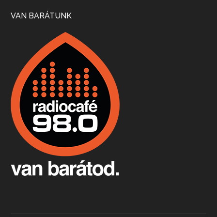
Szép nemzetközi versenyeredmények, izgalmas, könnyed, de tartalmas kékfrankosok és portugieserek: ezt a vonalat viszi ma a Jackfall. A lehetőségek mellett vannak azonban kihívások, bőven.
VAN BARÁTUNK
Boston, teadélután, bab és homár
Apr 9, 2026 • 00:37:17
Milyen és mennyi teát öntöttek a bostoni kikötő vizébe, több, mint 250 évvel ezelőtt? És hogy lett a homárból drága étel, amikor régen még a szegények eledele volt és annyi volt belőle, hogy a földekre is hordták tápnak?
Fermentáljunk, a testünk meghálálja!
Apr 3, 2026 • 00:36:07
Egyszerűen fogalmaza: vannak a bélrendszerünkben rossz baktériumok, meg vannak jók. A fermentált élelmiszerekkel a jókat hozzuk előnybe, ráadásul finomat is eszünk – mondja B. Király Györgyi.