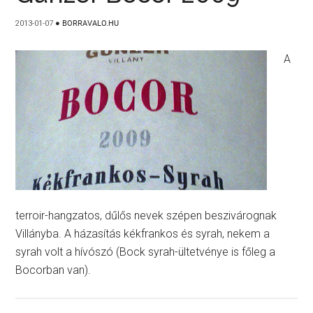
2013-01-07
●
BORRAVALO.HU
A
terroir-hangzatos, dűlős nevek szépen beszivárognak
Villányba. A házasítás kékfrankos és syrah, nekem a
syrah volt a hívószó (Bock syrah-ültetvénye is főleg a
Bocorban van).