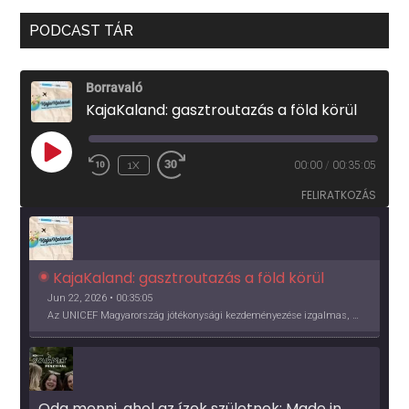
PODCAST TÁR
Borravaló
KajaKaland: gasztroutazás a föld körül
PLAY
1X
00:00
/
00:35:05
EPISODE
FELIRATKOZÁS
KajaKaland: gasztroutazás a föld körül 
Jun 22, 2026 • 00:35:05
Az UNICEF Magyarország jótékonysági kezdeményezése izgalmas, egész éves világkörüli ízutazásra hív, igazi családi program és gasztroedukáció, illetve segítség a rászorulóknak is egyben.
Oda menni, ahol az ízek születnek: Made in 