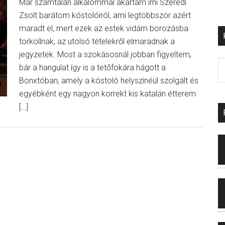
Már számtalan alkalommal akartam írni Szeredi
Zsolt barátom kóstolóiról, ami legtöbbször azért
maradt el, mert ezek az estek vidám borozásba
torkollnak, az utolsó tételekről elmaradnak a
jegyzetek. Most a szokásosnál jobban figyeltem,
bár a hangulat így is a tetőfokára hágott a
Bonxtóban, amely a kóstoló helyszínéül szolgált és
egyébként egy nagyon korrekt kis katalán étterem
[…]