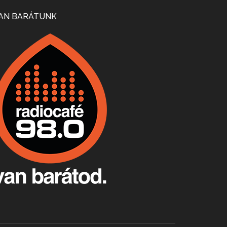
Mi lesz a magyar borágazattal, magyar borral? A kérdés több szempontból is releváns, a gazdasági, környezetei változások sürgős válaszokat igényelnek. Erről beszélgettünk Ercsey Dániellel.
AN BARÁTUNK
A nagy szakácsgeneráció 1. rész - Id. Marchal József és Dobos C. József
Apr 24, 2026 • 00:38:10
Új sorozatunkban a nagy magyarországi szakácsgeneráció tagjairól beszélgetünk: a sorozat első részében a francia születésű, de a magyar konyhára nagy hatást gyakorló Id. Marchal József, és egyik leghíresebb tanítványa, Dobos C. József az alanyaink.
Villány, kékfrankos, Jackfall
Apr 17, 2026 • 00:35:38
Szép nemzetközi versenyeredmények, izgalmas, könnyed, de tartalmas kékfrankosok és portugieserek: ezt a vonalat viszi ma a Jackfall. A lehetőségek mellett vannak azonban kihívások, bőven.
Boston, teadélután, bab és homár
Apr 9, 2026 • 00:37:17
Milyen és mennyi teát öntöttek a bostoni kikötő vizébe, több, mint 250 évvel ezelőtt? És hogy lett a homárból drága étel, amikor régen még a szegények eledele volt és annyi volt belőle, hogy a földekre is hordták tápnak?
Fermentáljunk, a testünk meghálálja!
Apr 3, 2026 • 00:36:07
Egyszerűen fogalmaza: vannak a bélrendszerünkben rossz baktériumok, meg vannak jók. A fermentált élelmiszerekkel a jókat hozzuk előnybe, ráadásul finomat is eszünk – mondja B. Király Györgyi.