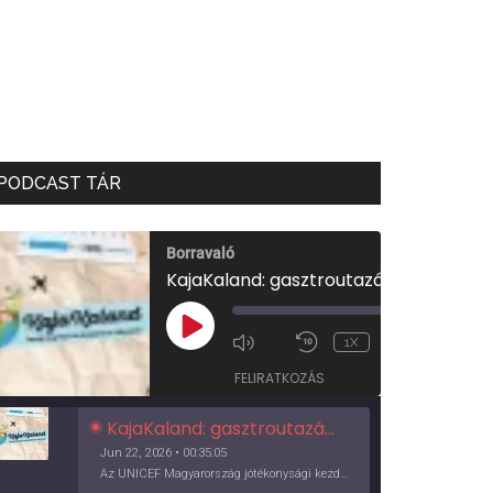
PODCAST TÁR
Borravaló
KajaKaland: gasztroutazás a föld körül
00:00
/
PLAY
1X
00:35:05
EPISODE
FELIRATKOZÁS
KajaKaland: gasztroutazás a föld körül
Jun 22, 2026 • 00:35:05
Az UNICEF Magyarország jótékonysági kezdeményezése izgalmas, egész éves világkörüli ízutazásra hív, igazi családi program és gasztroedukáció, illetve segítség a rászorulóknak is egyben.