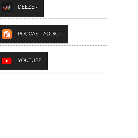
DEEZER
PODCAST ADDICT
YOUTUBE