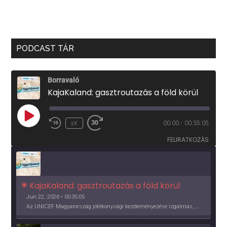
PODCAST TÁR
Borravaló
KajaKaland: gasztroutazás a föld körül
PLAY
1X
00:00
/
00:35:05
EPISODE
FELIRATKOZÁS
KajaKaland: gasztroutazás a föld körül 
Jun 22, 2026 • 00:35:05
Az UNICEF Magyarország jótékonysági kezdeményezése izgalmas, egész éves világkörüli ízutazásra hív, igazi családi program és gasztroedukáció, illetve segítség a rászorulóknak is egyben.