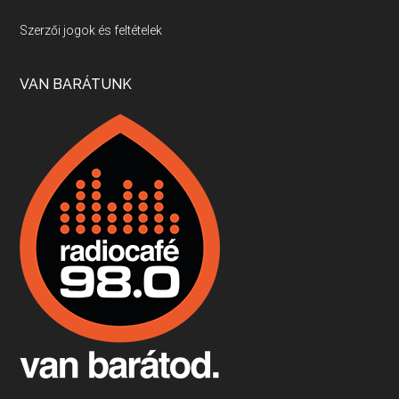
Villány, kékfrankos, Jackfall
Szerzői jogok és feltételek
Apr 17, 2026 • 00:35:38
Szép nemzetközi versenyeredmények, izgalmas, könnyed, de tartalmas kékfrankosok és portugieserek: ezt a vonalat viszi ma a Jackfall. A lehetőségek mellett vannak azonban kihívások, bőven.
VAN BARÁTUNK
Boston, teadélután, bab és homár
Apr 9, 2026 • 00:37:17
Milyen és mennyi teát öntöttek a bostoni kikötő vizébe, több, mint 250 évvel ezelőtt? És hogy lett a homárból drága étel, amikor régen még a szegények eledele volt és annyi volt belőle, hogy a földekre is hordták tápnak?
Fermentáljunk, a testünk meghálálja!
Apr 3, 2026 • 00:36:07
Egyszerűen fogalmaza: vannak a bélrendszerünkben rossz baktériumok, meg vannak jók. A fermentált élelmiszerekkel a jókat hozzuk előnybe, ráadásul finomat is eszünk – mondja B. Király Györgyi.