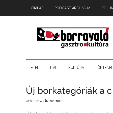
CÍMLAP
PODCAST ARCHÍVUM
RÓLU
ÉTEL
ITAL
KULTÚRA
TÖRTÉNE
Új borkategóriák a 
2009-08-05
●
KÁNTOR ENDRE