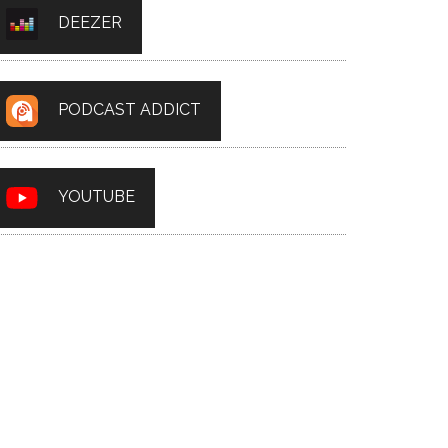
DEEZER
PODCAST ADDICT
YOUTUBE