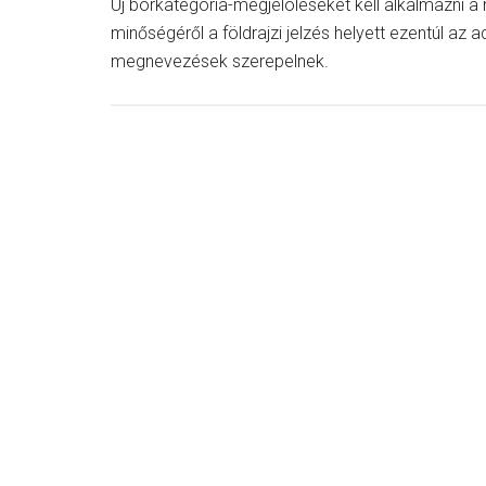
Új borkategória-megjelöléseket kell alkalmazni 
minőségéről a földrajzi jelzés helyett ezentúl az 
megnevezések szerepelnek.