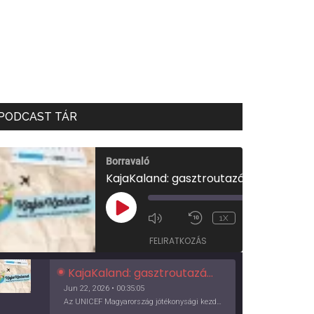
PODCAST TÁR
Borravaló
KajaKaland: gasztroutazás a föld körül
00:00
/
PLAY
1X
00:35:05
EPISODE
FELIRATKOZÁS
KajaKaland: gasztroutazás a föld körül
Jun 22, 2026 • 00:35:05
Az UNICEF Magyarország jótékonysági kezdeményezése izgalmas, egész éves világkörüli ízutazásra hív, igazi családi program és gasztroedukáció, illetve segítség a rászorulóknak is egyben.