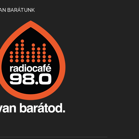
Mi lesz a magyar borágazattal, magyar borral? A kérdés több szempontból is releváns, a gazdasági, környezetei változások sürgős válaszokat igényelnek. Erről beszélgettünk Ercsey Dániellel.
AN BARÁTUNK
A nagy szakácsgeneráció 1. rész - Id. Marchal József és Dobos C. József
Apr 24, 2026 • 00:38:10
Új sorozatunkban a nagy magyarországi szakácsgeneráció tagjairól beszélgetünk: a sorozat első részében a francia születésű, de a magyar konyhára nagy hatást gyakorló Id. Marchal József, és egyik leghíresebb tanítványa, Dobos C. József az alanyaink.
Villány, kékfrankos, Jackfall
Apr 17, 2026 • 00:35:38
Szép nemzetközi versenyeredmények, izgalmas, könnyed, de tartalmas kékfrankosok és portugieserek: ezt a vonalat viszi ma a Jackfall. A lehetőségek mellett vannak azonban kihívások, bőven.
Boston, teadélután, bab és homár
Apr 9, 2026 • 00:37:17
Milyen és mennyi teát öntöttek a bostoni kikötő vizébe, több, mint 250 évvel ezelőtt? És hogy lett a homárból drága étel, amikor régen még a szegények eledele volt és annyi volt belőle, hogy a földekre is hordták tápnak?
Fermentáljunk, a testünk meghálálja!
Apr 3, 2026 • 00:36:07
Egyszerűen fogalmaza: vannak a bélrendszerünkben rossz baktériumok, meg vannak jók. A fermentált élelmiszerekkel a jókat hozzuk előnybe, ráadásul finomat is eszünk – mondja B. Király Györgyi.