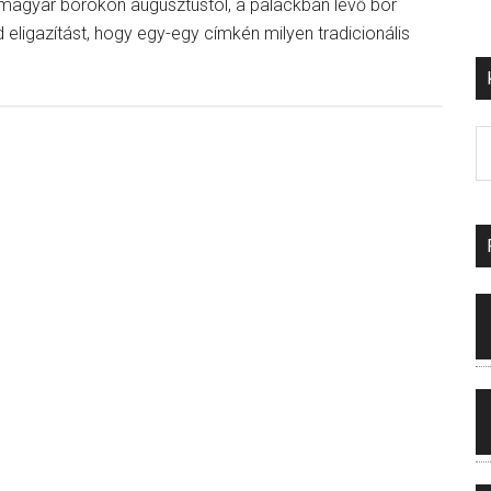
a magyar borokon augusztustól, a palackban lévő bor
ad eligazítást, hogy egy-egy címkén milyen tradicionális