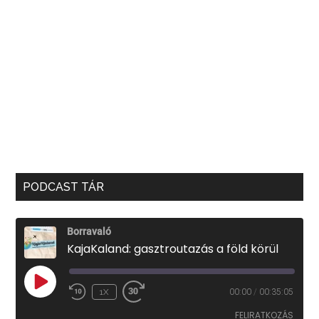
PODCAST TÁR
Borravaló
KajaKaland: gasztroutazás a föld körül
PLAY
1X
00:00
/
00:35:05
EPISODE
FELIRATKOZÁS