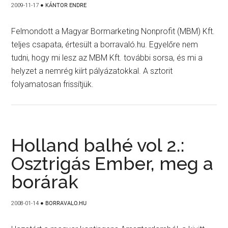
2009-11-17
●
KÁNTOR ENDRE
Felmondott a Magyar Bormarketing Nonprofit (MBM) Kft.
teljes csapata, értesült a borravaló.hu. Egyelőre nem
tudni, hogy mi lesz az MBM Kft. további sorsa, és mi a
helyzet a nemrég kiírt pályázatokkal. A sztorit
folyamatosan frissítjük.
Holland balhé vol 2.:
Osztrigás Ember, meg a
borárak
2008-01-14
●
BORRAVALO.HU