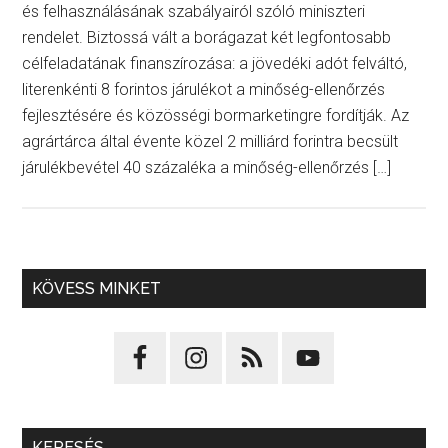
és felhasználásának szabályairól szóló miniszteri
rendelet. Biztossá vált a borágazat két legfontosabb
célfeladatának finanszírozása: a jövedéki adót felváltó,
literenkénti 8 forintos járulékot a minőség-ellenőrzés
fejlesztésére és közösségi bormarketingre fordítják. Az
agrártárca által évente közel 2 milliárd forintra becsült
járulékbevétel 40 százaléka a minőség-ellenőrzés […]
KÖVESS MINKET
KERESÉS