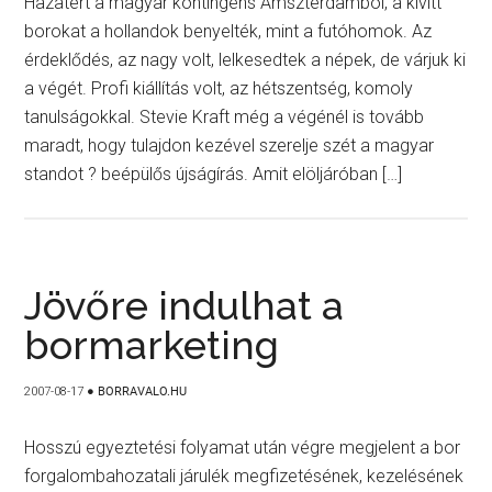
Hazatért a magyar kontingens Amszterdamból, a kivitt
borokat a hollandok benyelték, mint a futóhomok. Az
érdeklődés, az nagy volt, lelkesedtek a népek, de várjuk ki
a végét. Profi kiállítás volt, az hétszentség, komoly
tanulságokkal. Stevie Kraft még a végénél is tovább
maradt, hogy tulajdon kezével szerelje szét a magyar
standot ? beépülős újságírás. Amit elöljáróban […]
Jövőre indulhat a
bormarketing
2007-08-17
●
BORRAVALO.HU
Hosszú egyeztetési folyamat után végre megjelent a bor
forgalombahozatali járulék megfizetésének, kezelésének