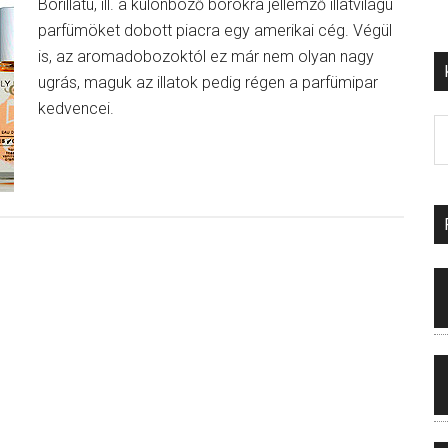
Borillatú, ill. a különböző borokra jellemző illatvilágú
parfümöket dobott piacra egy amerikai cég. Végül
is, az aromadobozoktól ez már nem olyan nagy
ugrás, maguk az illatok pedig régen a parfümipar
kedvencei.