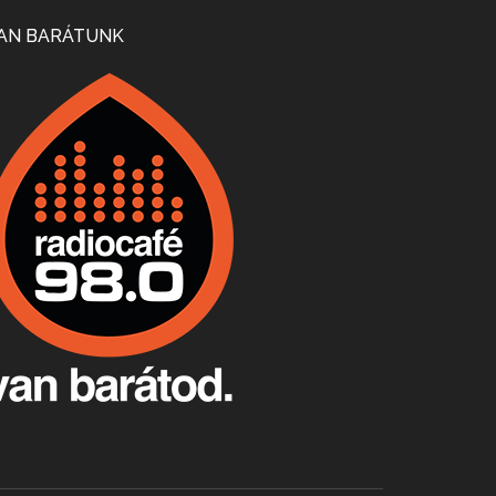
Mi lesz a magyar borágazattal, magyar borral? A kérdés több szempontból is releváns, a gazdasági, környezetei változások sürgős válaszokat igényelnek. Erről beszélgettünk Ercsey Dániellel.
AN BARÁTUNK
A nagy szakácsgeneráció 1. rész - Id. Marchal József és Dobos C. József
Apr 24, 2026 • 00:38:10
Új sorozatunkban a nagy magyarországi szakácsgeneráció tagjairól beszélgetünk: a sorozat első részében a francia születésű, de a magyar konyhára nagy hatást gyakorló Id. Marchal József, és egyik leghíresebb tanítványa, Dobos C. József az alanyaink.
Villány, kékfrankos, Jackfall
Apr 17, 2026 • 00:35:38
Szép nemzetközi versenyeredmények, izgalmas, könnyed, de tartalmas kékfrankosok és portugieserek: ezt a vonalat viszi ma a Jackfall. A lehetőségek mellett vannak azonban kihívások, bőven.
Boston, teadélután, bab és homár
Apr 9, 2026 • 00:37:17
Milyen és mennyi teát öntöttek a bostoni kikötő vizébe, több, mint 250 évvel ezelőtt? És hogy lett a homárból drága étel, amikor régen még a szegények eledele volt és annyi volt belőle, hogy a földekre is hordták tápnak?
Fermentáljunk, a testünk meghálálja!
Apr 3, 2026 • 00:36:07
Egyszerűen fogalmaza: vannak a bélrendszerünkben rossz baktériumok, meg vannak jók. A fermentált élelmiszerekkel a jókat hozzuk előnybe, ráadásul finomat is eszünk – mondja B. Király Györgyi.