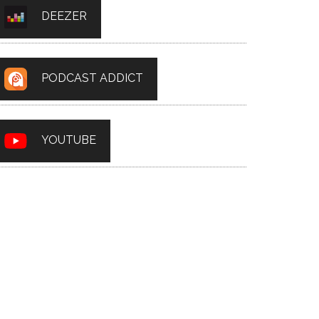
DEEZER
PODCAST ADDICT
YOUTUBE