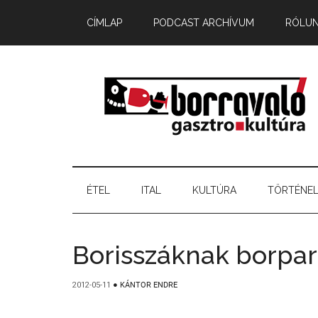
CÍMLAP
PODCAST ARCHÍVUM
RÓLU
ÉTEL
ITAL
KULTÚRA
TÖRTÉNE
Borisszáknak borpa
2012-05-11
●
KÁNTOR ENDRE