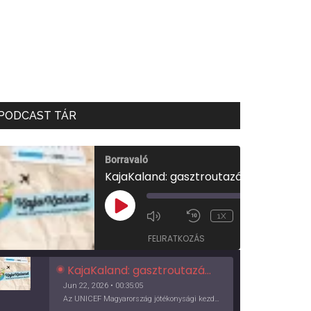
PODCAST TÁR
Borravaló
KajaKaland: gasztroutazás a föld körül
00:00
/
PLAY
1X
00:35:05
EPISODE
FELIRATKOZÁS
KajaKaland: gasztroutazás a föld körül
Jun 22, 2026 • 00:35:05
Az UNICEF Magyarország jótékonysági kezdeményezése izgalmas, egész éves világkörüli ízutazásra hív, igazi családi program és gasztroedukáció, illetve segítség a rászorulóknak is egyben.