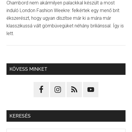
Chambord nem akármilyen palackkal készült a most
induló London Fashion Weekre: felkértek egy menő brit
ékszerészt, hogy ugyan díszítse már ki a mára már
klasszikussá vált gömbüvegüket néhány briliánssal. Így is
lett.
KÖVESS MINKET
KERESÉS