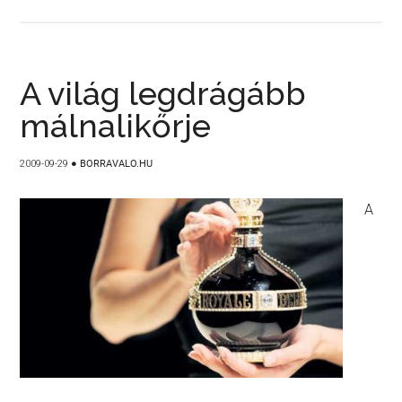
A világ legdrágább
málnalikőrje
2009-09-29
●
BORRAVALO.HU
A