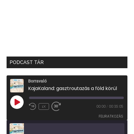
PODCAST TÁR
Borravaló
KajaKaland: gasztroutazás a föld körül
PLAY
1X
00:00
/
00:35:05
EPISODE
FELIRATKOZÁS