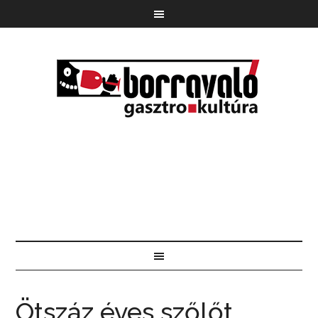
Ötszáz éves szőlőt