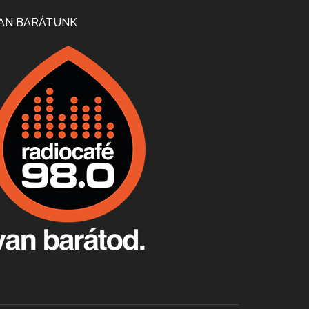
Mi lesz a magyar borágazattal, magyar borral? A kérdés több szempontból is releváns, a gazdasági, környezetei változások sürgős válaszokat igényelnek. Erről beszélgettünk Ercsey Dániellel.
AN BARÁTUNK
A nagy szakácsgeneráció 1. rész - Id. Marchal József és Dobos C. József
Apr 24, 2026 • 00:38:10
Új sorozatunkban a nagy magyarországi szakácsgeneráció tagjairól beszélgetünk: a sorozat első részében a francia születésű, de a magyar konyhára nagy hatást gyakorló Id. Marchal József, és egyik leghíresebb tanítványa, Dobos C. József az alanyaink.
Villány, kékfrankos, Jackfall
Apr 17, 2026 • 00:35:38
Szép nemzetközi versenyeredmények, izgalmas, könnyed, de tartalmas kékfrankosok és portugieserek: ezt a vonalat viszi ma a Jackfall. A lehetőségek mellett vannak azonban kihívások, bőven.
Boston, teadélután, bab és homár
Apr 9, 2026 • 00:37:17
Milyen és mennyi teát öntöttek a bostoni kikötő vizébe, több, mint 250 évvel ezelőtt? És hogy lett a homárból drága étel, amikor régen még a szegények eledele volt és annyi volt belőle, hogy a földekre is hordták tápnak?
Fermentáljunk, a testünk meghálálja!
Apr 3, 2026 • 00:36:07
Egyszerűen fogalmaza: vannak a bélrendszerünkben rossz baktériumok, meg vannak jók. A fermentált élelmiszerekkel a jókat hozzuk előnybe, ráadásul finomat is eszünk – mondja B. Király Györgyi.