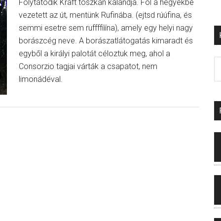
Folytatódik Kraft toszkán kalandja. Föl a hegyekbe
vezetett az út, mentünk Rufinába. (ejtsd rúúfina, és
semmi esetre sem ruffffííína), amely egy helyi nagy
borászcég neve. A borászatlátogatás kimaradt és
egyből a királyi palotát céloztuk meg, ahol a
Consorzio tagjai várták a csapatot, nem
limonádéval.