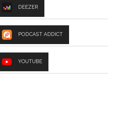
DEEZER
PODCAST ADDICT
YOUTUBE