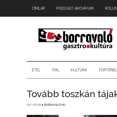
CÍMLAP
PODCAST ARCHÍVUM
RÓLU
ÉTEL
ITAL
KULTÚRA
TÖRTÉNE
Tovább toszkán tája
2011-02-04
●
BORRAVALO.HU