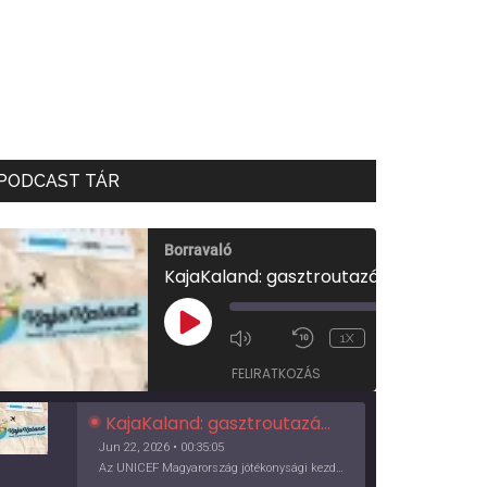
PODCAST TÁR
Borravaló
KajaKaland: gasztroutazás a föld körül
00:00
/
PLAY
1X
00:35:05
EPISODE
FELIRATKOZÁS
KajaKaland: gasztroutazás a föld körül
Jun 22, 2026 • 00:35:05
Az UNICEF Magyarország jótékonysági kezdeményezése izgalmas, egész éves világkörüli ízutazásra hív, igazi családi program és gasztroedukáció, illetve segítség a rászorulóknak is egyben.