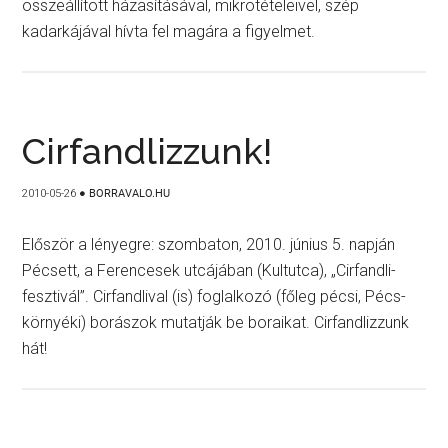
összeállított házasításával, mikrotételeivel, szép
kadarkájával hívta fel magára a figyelmet.
Cirfandlizzunk!
2010-05-26
●
BORRAVALO.HU
Először a lényegre: szombaton, 2010. június 5. napján
Pécsett, a Ferencesek utcájában (Kultutca), „Cirfandli-
fesztivál”. Cirfandlival (is) foglalkozó (főleg pécsi, Pécs-
környéki) borászok mutatják be boraikat. Cirfandlizzunk
hát!