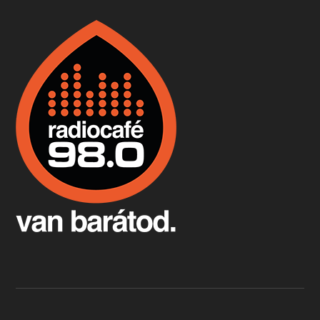
Boston, teadélután, bab és homár
Apr 9, 2026 • 00:37:17
Milyen és mennyi teát öntöttek a bostoni kikötő vizébe, több, mint 250 évvel ezelőtt? És hogy lett a homárból drága étel, amikor régen még a szegények eledele volt és annyi volt belőle, hogy a földekre is hordták tápnak?
Fermentáljunk, a testünk meghálálja!
Apr 3, 2026 • 00:36:07
Egyszerűen fogalmaza: vannak a bélrendszerünkben rossz baktériumok, meg vannak jók. A fermentált élelmiszerekkel a jókat hozzuk előnybe, ráadásul finomat is eszünk – mondja B. Király Györgyi.