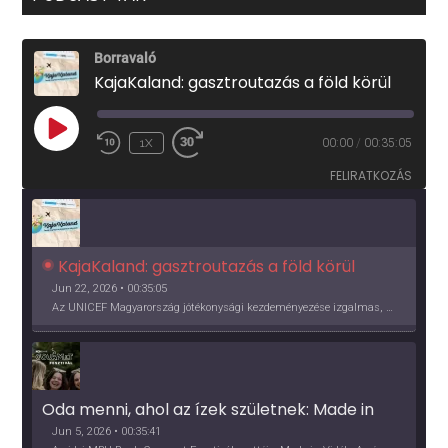
Borravaló
KajaKaland: gasztroutazás a föld körül
PLAY
1X
00:00
/
00:35:05
EPISODE
FELIRATKOZÁS
KajaKaland: gasztroutazás a föld körül 
Jun 22, 2026 • 00:35:05
Az UNICEF Magyarország jótékonysági kezdeményezése izgalmas, egész éves világkörüli ízutazásra hív, igazi családi program és gasztroedukáció, illetve segítség a rászorulóknak is egyben.
Oda menni, ahol az ízek születnek: Made in 
Vidék, Gourmet Fesztivál 2026
Jun 5, 2026 • 00:35:41