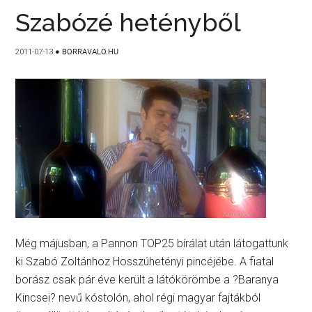
Szabózé hetényből
2011-07-13
●
BORRAVALO.HU
Még májusban, a Pannon TOP25 bírálat után látogattunk
ki Szabó Zoltánhoz Hosszúhetényi pincéjébe. A fiatal
borász csak pár éve került a látókörömbe a ?Baranya
Kincsei? nevű kóstolón, ahol régi magyar fajtákból