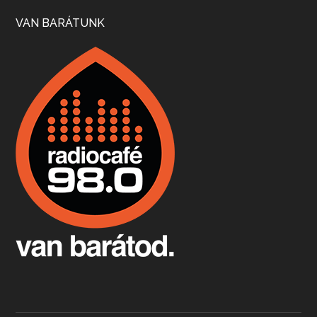
Szép nemzetközi versenyeredmények, izgalmas, könnyed, de tartalmas kékfrankosok és portugieserek: ezt a vonalat viszi ma a Jackfall. A lehetőségek mellett vannak azonban kihívások, bőven.
VAN BARÁTUNK
Boston, teadélután, bab és homár
Apr 9, 2026 • 00:37:17
Milyen és mennyi teát öntöttek a bostoni kikötő vizébe, több, mint 250 évvel ezelőtt? És hogy lett a homárból drága étel, amikor régen még a szegények eledele volt és annyi volt belőle, hogy a földekre is hordták tápnak?
Fermentáljunk, a testünk meghálálja!
Apr 3, 2026 • 00:36:07
Egyszerűen fogalmaza: vannak a bélrendszerünkben rossz baktériumok, meg vannak jók. A fermentált élelmiszerekkel a jókat hozzuk előnybe, ráadásul finomat is eszünk – mondja B. Király Györgyi.