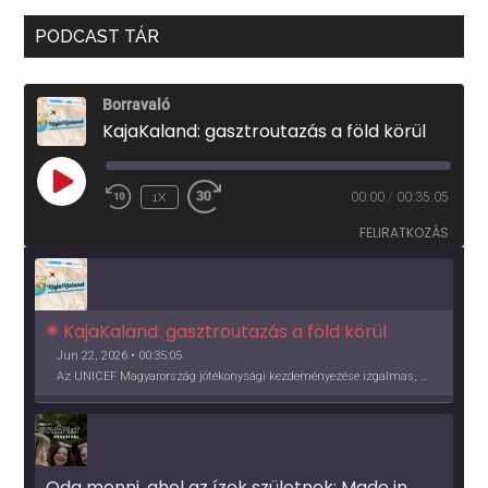
PODCAST TÁR
Borravaló
KajaKaland: gasztroutazás a föld körül
PLAY
1X
00:00
/
00:35:05
EPISODE
FELIRATKOZÁS
KajaKaland: gasztroutazás a föld körül 
Jun 22, 2026 • 00:35:05
Az UNICEF Magyarország jótékonysági kezdeményezése izgalmas, egész éves világkörüli ízutazásra hív, igazi családi program és gasztroedukáció, illetve segítség a rászorulóknak is egyben.
Oda menni, ahol az ízek születnek: Made in 