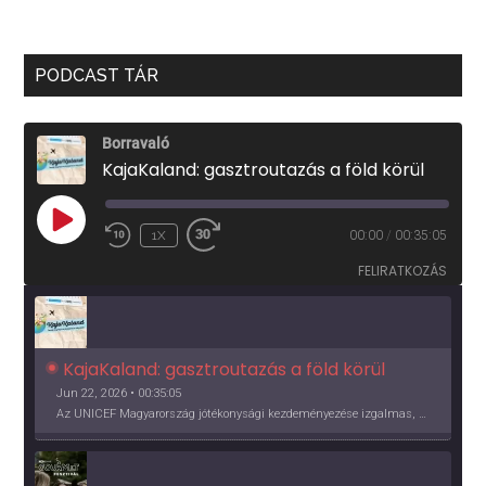
PODCAST TÁR
Borravaló
KajaKaland: gasztroutazás a föld körül
PLAY
1X
00:00
/
00:35:05
EPISODE
FELIRATKOZÁS
KajaKaland: gasztroutazás a föld körül 
Jun 22, 2026 • 00:35:05
Az UNICEF Magyarország jótékonysági kezdeményezése izgalmas, egész éves világkörüli ízutazásra hív, igazi családi program és gasztroedukáció, illetve segítség a rászorulóknak is egyben.