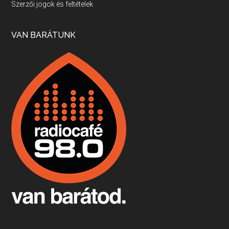
Szerzői jogok és feltételek
Apr 17, 2026 • 00:35:38
Szép nemzetközi versenyeredmények, izgalmas, könnyed, de tartalmas kékfrankosok és portugieserek: ezt a vonalat viszi ma a Jackfall. A lehetőségek mellett vannak azonban kihívások, bőven.
VAN BARÁTUNK
Boston, teadélután, bab és homár
Apr 9, 2026 • 00:37:17
Milyen és mennyi teát öntöttek a bostoni kikötő vizébe, több, mint 250 évvel ezelőtt? És hogy lett a homárból drága étel, amikor régen még a szegények eledele volt és annyi volt belőle, hogy a földekre is hordták tápnak?
Fermentáljunk, a testünk meghálálja!
Apr 3, 2026 • 00:36:07
Egyszerűen fogalmaza: vannak a bélrendszerünkben rossz baktériumok, meg vannak jók. A fermentált élelmiszerekkel a jókat hozzuk előnybe, ráadásul finomat is eszünk – mondja B. Király Györgyi.