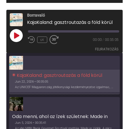
Borravaló
KajaKaland: gasztroutazás a föld körül
PLAY
1X
00:00
/
00:35:05
EPISODE
FELIRATKOZÁS
KajaKaland: gasztroutazás a föld körül 
Jun 22, 2026 • 00:35:05
Az UNICEF Magyarország jótékonysági kezdeményezése izgalmas, egész éves világkörüli ízutazásra hív, igazi családi program és gasztroedukáció, illetve segítség a rászorulóknak is egyben.
Oda menni, ahol az ízek születnek: Made in 
Vidék, Gourmet Fesztivál 2026
Jun 5, 2026 • 00:35:41
Az idei MBH Bank Gourmet Fesztivál mottója: Made in Vidék. A pócsmegyeri Papi, a mályinkai Iszkor és a szigligeti Villa Kabala tulajdonosai beszélnek arról, hogy mit jelentenek nekik a vidék ízei.