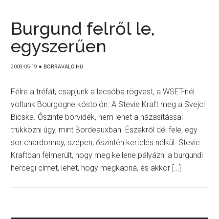
Burgund felről le,
egyszerűen
2008-05-19
●
BORRAVALO.HU
Félre a tréfát, csapjunk a lecsóba rögvest, a WSET-nél
voltunk Bourgogne kóstolón. A Stevie Kraft meg a Svejci
Bicska. Őszinte borvidék, nem lehet a házasítással
trükközni úgy, mint Bordeauxban. Északról dél fele, egy
sor chardonnay, szépen, őszintén kertelés nélkül. Stevie
Kraftban felmerült, hogy meg kellene pályázni a burgundi
hercegi címet, lehet, hogy megkapná, és akkor […]