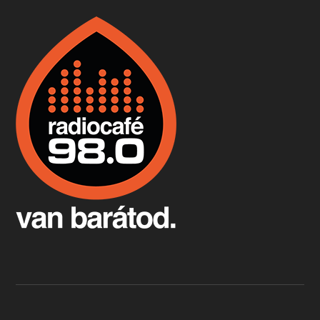
Boston, teadélután, bab és homár
Apr 9, 2026 • 00:37:17
Milyen és mennyi teát öntöttek a bostoni kikötő vizébe, több, mint 250 évvel ezelőtt? És hogy lett a homárból drága étel, amikor régen még a szegények eledele volt és annyi volt belőle, hogy a földekre is hordták tápnak?
Fermentáljunk, a testünk meghálálja!
Apr 3, 2026 • 00:36:07
Egyszerűen fogalmaza: vannak a bélrendszerünkben rossz baktériumok, meg vannak jók. A fermentált élelmiszerekkel a jókat hozzuk előnybe, ráadásul finomat is eszünk – mondja B. Király Györgyi.