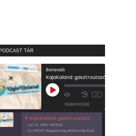
PODCAST TÁR
Borravaló
KajaKaland: gasztroutazás a föld körül
00:00
/
PLAY
1X
00:35:05
EPISODE
FELIRATKOZÁS
KajaKaland: gasztroutazás a föld körül
Jun 22, 2026 • 00:35:05
Az UNICEF Magyarország jótékonysági kezdeményezése izgalmas, egész éves világkörüli ízutazásra hív, igazi családi program és gasztroedukáció, illetve segítség a rászorulóknak is egyben.