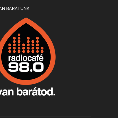
Mi lesz a magyar borágazattal, magyar borral? A kérdés több szempontból is releváns, a gazdasági, környezetei változások sürgős válaszokat igényelnek. Erről beszélgettünk Ercsey Dániellel.
AN BARÁTUNK
A nagy szakácsgeneráció 1. rész - Id. Marchal József és Dobos C. József
Apr 24, 2026 • 00:38:10
Új sorozatunkban a nagy magyarországi szakácsgeneráció tagjairól beszélgetünk: a sorozat első részében a francia születésű, de a magyar konyhára nagy hatást gyakorló Id. Marchal József, és egyik leghíresebb tanítványa, Dobos C. József az alanyaink.
Villány, kékfrankos, Jackfall
Apr 17, 2026 • 00:35:38
Szép nemzetközi versenyeredmények, izgalmas, könnyed, de tartalmas kékfrankosok és portugieserek: ezt a vonalat viszi ma a Jackfall. A lehetőségek mellett vannak azonban kihívások, bőven.
Boston, teadélután, bab és homár
Apr 9, 2026 • 00:37:17
Milyen és mennyi teát öntöttek a bostoni kikötő vizébe, több, mint 250 évvel ezelőtt? És hogy lett a homárból drága étel, amikor régen még a szegények eledele volt és annyi volt belőle, hogy a földekre is hordták tápnak?
Fermentáljunk, a testünk meghálálja!
Apr 3, 2026 • 00:36:07
Egyszerűen fogalmaza: vannak a bélrendszerünkben rossz baktériumok, meg vannak jók. A fermentált élelmiszerekkel a jókat hozzuk előnybe, ráadásul finomat is eszünk – mondja B. Király Györgyi.