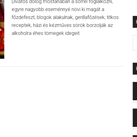
Divatos dolog mostanában a sörrel foglalkozni,
egyre nagyobb eseménnyé növi ki magát a
főzdefeszt, blogok alakulnak, gerillafőzések, titkos
receptek, házi és kézműves sörök borzolják az
alkoholra éhes tömegek idegeit.