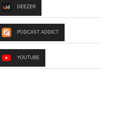
DEEZER
PODCAST ADDICT
YOUTUBE