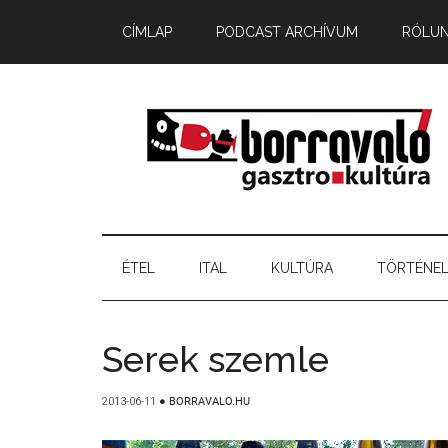
CÍMLAP
PODCAST ARCHÍVUM
RÓLU
ÉTEL
ITAL
KULTÚRA
TÖRTÉNE
Serek szemle
2013-06-11
●
BORRAVALO.HU