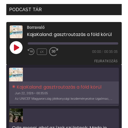
PODCAST TÁR
Borravaló
KajaKaland: gasztroutazás a föld körül
PLAY
1X
00:00
/
00:35:05
EPISODE
FELIRATKOZÁS
KajaKaland: gasztroutazás a föld körül 
Jun 22, 2026 • 00:35:05
Az UNICEF Magyarország jótékonysági kezdeményezése izgalmas, egész éves világkörüli ízutazásra hív, igazi családi program és gasztroedukáció, illetve segítség a rászorulóknak is egyben.
Oda menni, ahol az ízek születnek: Made in 