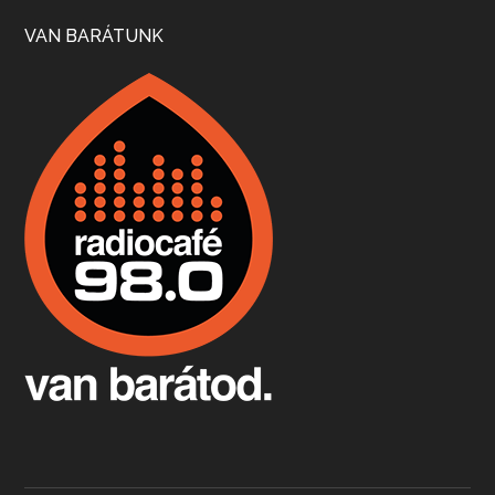
Szép nemzetközi versenyeredmények, izgalmas, könnyed, de tartalmas kékfrankosok és portugieserek: ezt a vonalat viszi ma a Jackfall. A lehetőségek mellett vannak azonban kihívások, bőven.
VAN BARÁTUNK
Boston, teadélután, bab és homár
Apr 9, 2026 • 00:37:17
Milyen és mennyi teát öntöttek a bostoni kikötő vizébe, több, mint 250 évvel ezelőtt? És hogy lett a homárból drága étel, amikor régen még a szegények eledele volt és annyi volt belőle, hogy a földekre is hordták tápnak?
Fermentáljunk, a testünk meghálálja!
Apr 3, 2026 • 00:36:07
Egyszerűen fogalmaza: vannak a bélrendszerünkben rossz baktériumok, meg vannak jók. A fermentált élelmiszerekkel a jókat hozzuk előnybe, ráadásul finomat is eszünk – mondja B. Király Györgyi.