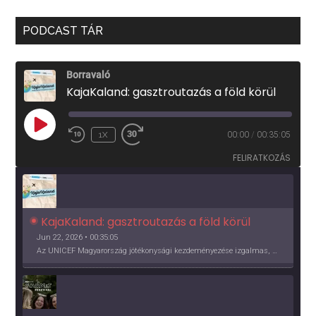
PODCAST TÁR
Borravaló
KajaKaland: gasztroutazás a föld körül
PLAY
1X
00:00
/
00:35:05
EPISODE
FELIRATKOZÁS
KajaKaland: gasztroutazás a föld körül 
Jun 22, 2026 • 00:35:05
Az UNICEF Magyarország jótékonysági kezdeményezése izgalmas, egész éves világkörüli ízutazásra hív, igazi családi program és gasztroedukáció, illetve segítség a rászorulóknak is egyben.