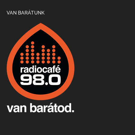
Szép nemzetközi versenyeredmények, izgalmas, könnyed, de tartalmas kékfrankosok és portugieserek: ezt a vonalat viszi ma a Jackfall. A lehetőségek mellett vannak azonban kihívások, bőven.
VAN BARÁTUNK
Boston, teadélután, bab és homár
Apr 9, 2026 • 00:37:17
Milyen és mennyi teát öntöttek a bostoni kikötő vizébe, több, mint 250 évvel ezelőtt? És hogy lett a homárból drága étel, amikor régen még a szegények eledele volt és annyi volt belőle, hogy a földekre is hordták tápnak?
Fermentáljunk, a testünk meghálálja!
Apr 3, 2026 • 00:36:07
Egyszerűen fogalmaza: vannak a bélrendszerünkben rossz baktériumok, meg vannak jók. A fermentált élelmiszerekkel a jókat hozzuk előnybe, ráadásul finomat is eszünk – mondja B. Király Györgyi.