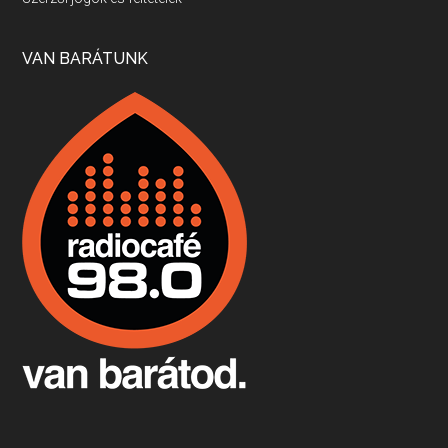
Apr 17, 2026 • 00:35:38
Szép nemzetközi versenyeredmények, izgalmas, könnyed, de tartalmas kékfrankosok és portugieserek: ezt a vonalat viszi ma a Jackfall. A lehetőségek mellett vannak azonban kihívások, bőven.
VAN BARÁTUNK
Boston, teadélután, bab és homár
Apr 9, 2026 • 00:37:17
Milyen és mennyi teát öntöttek a bostoni kikötő vizébe, több, mint 250 évvel ezelőtt? És hogy lett a homárból drága étel, amikor régen még a szegények eledele volt és annyi volt belőle, hogy a földekre is hordták tápnak?
Fermentáljunk, a testünk meghálálja!
Apr 3, 2026 • 00:36:07
Egyszerűen fogalmaza: vannak a bélrendszerünkben rossz baktériumok, meg vannak jók. A fermentált élelmiszerekkel a jókat hozzuk előnybe, ráadásul finomat is eszünk – mondja B. Király Györgyi.