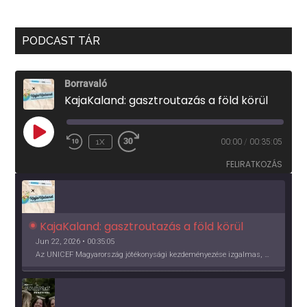
PODCAST TÁR
Borravaló
KajaKaland: gasztroutazás a föld körül
PLAY
1X
00:00
/
00:35:05
EPISODE
FELIRATKOZÁS
KajaKaland: gasztroutazás a föld körül 
Jun 22, 2026 • 00:35:05
Az UNICEF Magyarország jótékonysági kezdeményezése izgalmas, egész éves világkörüli ízutazásra hív, igazi családi program és gasztroedukáció, illetve segítség a rászorulóknak is egyben.