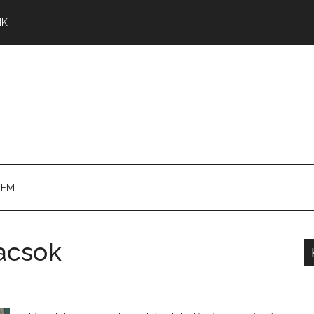
NK
LEM
acsok