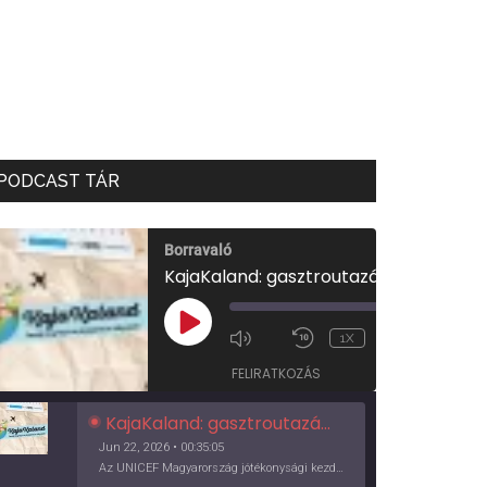
PODCAST TÁR
Borravaló
KajaKaland: gasztroutazás a föld körül
00:00
/
PLAY
1X
00:35:05
EPISODE
FELIRATKOZÁS
KajaKaland: gasztroutazás a föld körül
Jun 22, 2026 • 00:35:05
Az UNICEF Magyarország jótékonysági kezdeményezése izgalmas, egész éves világkörüli ízutazásra hív, igazi családi program és gasztroedukáció, illetve segítség a rászorulóknak is egyben.