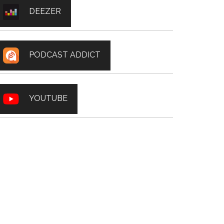
DEEZER
PODCAST ADDICT
YOUTUBE