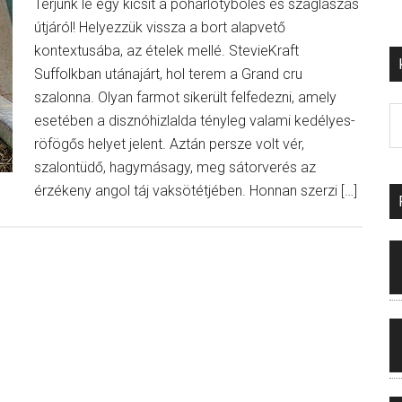
Térjünk le egy kicsit a pohárlötybölés és szaglászás
útjáról! Helyezzük vissza a bort alapvető
kontextusába, az ételek mellé. StevieKraft
Suffolkban utánajárt, hol terem a Grand cru
szalonna. Olyan farmot sikerült felfedezni, amely
esetében a disznóhizlalda tényleg valami kedélyes-
röfögős helyet jelent. Aztán persze volt vér,
szalontüdő, hagymásagy, meg sátorverés az
érzékeny angol táj vaksötétjében. Honnan szerzi […]