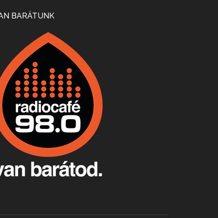
Mi lesz a magyar borágazattal, magyar borral? A kérdés több szempontból is releváns, a gazdasági, környezetei változások sürgős válaszokat igényelnek. Erről beszélgettünk Ercsey Dániellel.
AN BARÁTUNK
A nagy szakácsgeneráció 1. rész - Id. Marchal József és Dobos C. József
Apr 24, 2026 • 00:38:10
Új sorozatunkban a nagy magyarországi szakácsgeneráció tagjairól beszélgetünk: a sorozat első részében a francia születésű, de a magyar konyhára nagy hatást gyakorló Id. Marchal József, és egyik leghíresebb tanítványa, Dobos C. József az alanyaink.
Villány, kékfrankos, Jackfall
Apr 17, 2026 • 00:35:38
Szép nemzetközi versenyeredmények, izgalmas, könnyed, de tartalmas kékfrankosok és portugieserek: ezt a vonalat viszi ma a Jackfall. A lehetőségek mellett vannak azonban kihívások, bőven.
Boston, teadélután, bab és homár
Apr 9, 2026 • 00:37:17
Milyen és mennyi teát öntöttek a bostoni kikötő vizébe, több, mint 250 évvel ezelőtt? És hogy lett a homárból drága étel, amikor régen még a szegények eledele volt és annyi volt belőle, hogy a földekre is hordták tápnak?
Fermentáljunk, a testünk meghálálja!
Apr 3, 2026 • 00:36:07
Egyszerűen fogalmaza: vannak a bélrendszerünkben rossz baktériumok, meg vannak jók. A fermentált élelmiszerekkel a jókat hozzuk előnybe, ráadásul finomat is eszünk – mondja B. Király Györgyi.