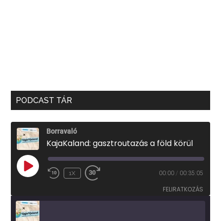
PODCAST TÁR
Borravaló
KajaKaland: gasztroutazás a föld körül
PLAY
1X
00:00
/
00:35:05
EPISODE
FELIRATKOZÁS