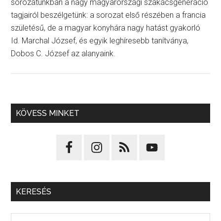
sorozatunkban a nagy magyarországi szakácsgeneráció
tagjairól beszélgetünk: a sorozat első részében a francia
születésű, de a magyar konyhára nagy hatást gyakorló
Id. Marchal József, és egyik leghíresebb tanítványa,
Dobos C. József az alanyaink.
KÖVESS MINKET
KERESÉS