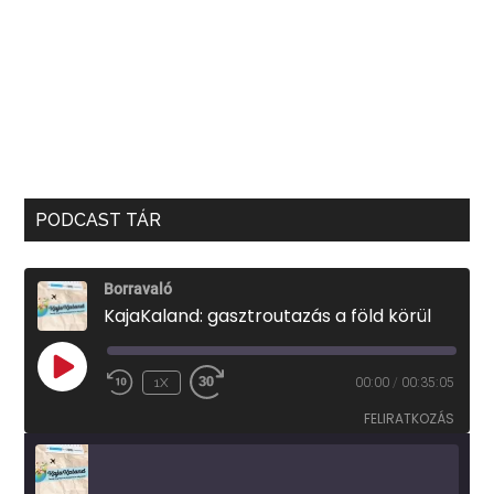
PODCAST TÁR
Borravaló
KajaKaland: gasztroutazás a föld körül
PLAY
1X
00:00
/
00:35:05
EPISODE
FELIRATKOZÁS