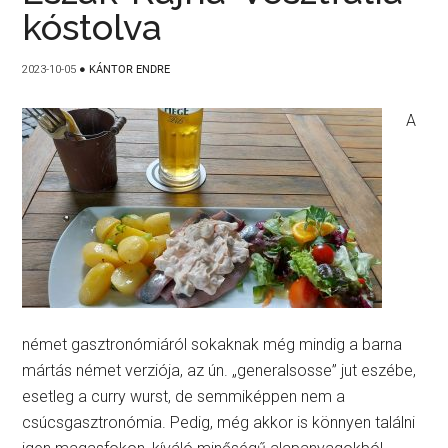
kóstolva
2023-10-05
●
KÁNTOR ENDRE
A
német gasztronómiáról sokaknak még mindig a barna
mártás német verziója, az ún. „generalsosse” jut eszébe,
esetleg a curry wurst, de semmiképpen nem a
csúcsgasztronómia. Pedig, még akkor is könnyen találni