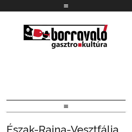
Észak-Rajna-Vesztfália