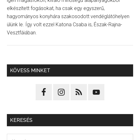
igen magasfokon, kíváló minőségű alapanyagokból
elkészített fogásokat, ha csak egy egyszerű,
hagyományos konyhára szakosodott vendéglátóhelyen
ülünk le. Így volt ezzel Katona Csaba is, Észak-Rajna-
Vesztfáiában.
KÖVESS MINKET
KERESÉS