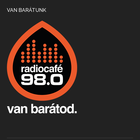
Szép nemzetközi versenyeredmények, izgalmas, könnyed, de tartalmas kékfrankosok és portugieserek: ezt a vonalat viszi ma a Jackfall. A lehetőségek mellett vannak azonban kihívások, bőven.
VAN BARÁTUNK
Boston, teadélután, bab és homár
Apr 9, 2026 • 00:37:17
Milyen és mennyi teát öntöttek a bostoni kikötő vizébe, több, mint 250 évvel ezelőtt? És hogy lett a homárból drága étel, amikor régen még a szegények eledele volt és annyi volt belőle, hogy a földekre is hordták tápnak?
Fermentáljunk, a testünk meghálálja!
Apr 3, 2026 • 00:36:07
Egyszerűen fogalmaza: vannak a bélrendszerünkben rossz baktériumok, meg vannak jók. A fermentált élelmiszerekkel a jókat hozzuk előnybe, ráadásul finomat is eszünk – mondja B. Király Györgyi.