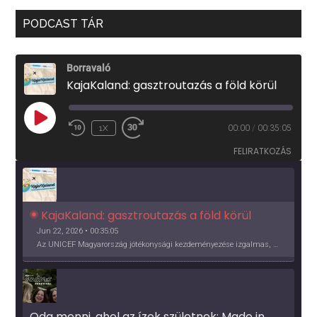
PODCAST TÁR
Borravaló
KajaKaland: gasztroutazás a föld körül
PLAY
1X
00:00
/
00:35:05
EPISODE
FELIRATKOZÁS
KajaKaland: gasztroutazás a föld körül 
Jun 22, 2026 • 00:35:05
Az UNICEF Magyarország jótékonysági kezdeményezése izgalmas, egész éves világkörüli ízutazásra hív, igazi családi program és gasztroedukáció, illetve segítség a rászorulóknak is egyben.
Oda menni, ahol az ízek születnek: Made in 