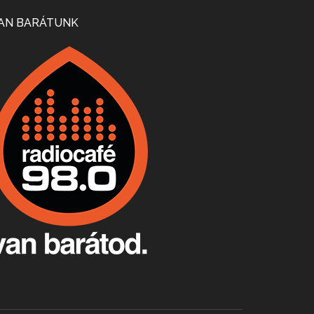
Mi lesz a magyar borágazattal, magyar borral? A kérdés több szempontból is releváns, a gazdasági, környezetei változások sürgős válaszokat igényelnek. Erről beszélgettünk Ercsey Dániellel.
AN BARÁTUNK
A nagy szakácsgeneráció 1. rész - Id. Marchal József és Dobos C. József
Apr 24, 2026 • 00:38:10
Új sorozatunkban a nagy magyarországi szakácsgeneráció tagjairól beszélgetünk: a sorozat első részében a francia születésű, de a magyar konyhára nagy hatást gyakorló Id. Marchal József, és egyik leghíresebb tanítványa, Dobos C. József az alanyaink.
Villány, kékfrankos, Jackfall
Apr 17, 2026 • 00:35:38
Szép nemzetközi versenyeredmények, izgalmas, könnyed, de tartalmas kékfrankosok és portugieserek: ezt a vonalat viszi ma a Jackfall. A lehetőségek mellett vannak azonban kihívások, bőven.
Boston, teadélután, bab és homár
Apr 9, 2026 • 00:37:17
Milyen és mennyi teát öntöttek a bostoni kikötő vizébe, több, mint 250 évvel ezelőtt? És hogy lett a homárból drága étel, amikor régen még a szegények eledele volt és annyi volt belőle, hogy a földekre is hordták tápnak?
Fermentáljunk, a testünk meghálálja!
Apr 3, 2026 • 00:36:07
Egyszerűen fogalmaza: vannak a bélrendszerünkben rossz baktériumok, meg vannak jók. A fermentált élelmiszerekkel a jókat hozzuk előnybe, ráadásul finomat is eszünk – mondja B. Király Györgyi.