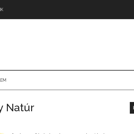
NK
LEM
y Natúr