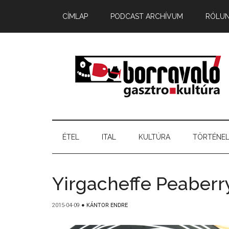
CÍMLAP
PODCAST ARCHÍVUM
RÓLU
ÉTEL
ITAL
KULTÚRA
TÖRTÉNE
Yirgacheffe Peaberr
2015-04-09
●
KÁNTOR ENDRE