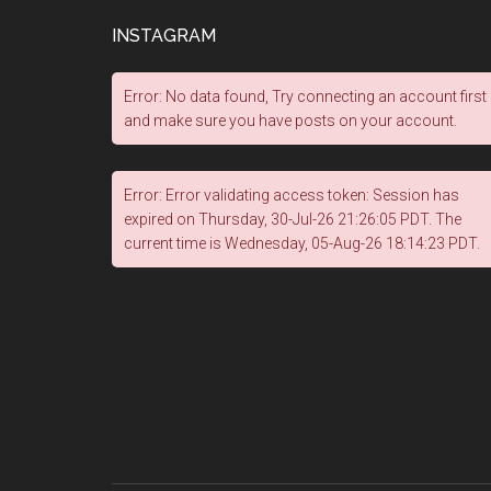
INSTAGRAM
Error: No data found, Try connecting an account first
and make sure you have posts on your account.
Error: Error validating access token: Session has
expired on Thursday, 30-Jul-26 21:26:05 PDT. The
current time is Wednesday, 05-Aug-26 18:14:23 PDT.