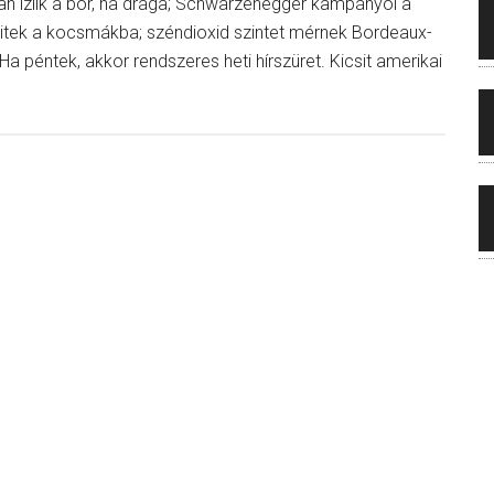
an ízlik a bor, ha drága; Schwarzenegger kampányol a
britek a kocsmákba; széndioxid szintet mérnek Bordeaux-
 Ha péntek, akkor rendszeres heti hírszüret. Kicsit amerikai