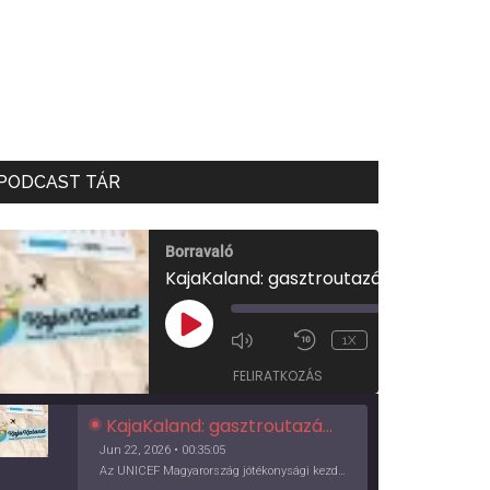
PODCAST TÁR
Borravaló
KajaKaland: gasztroutazás a föld körül
00:00
/
PLAY
1X
00:35:05
EPISODE
FELIRATKOZÁS
KajaKaland: gasztroutazás a föld körül
Jun 22, 2026 • 00:35:05
Az UNICEF Magyarország jótékonysági kezdeményezése izgalmas, egész éves világkörüli ízutazásra hív, igazi családi program és gasztroedukáció, illetve segítség a rászorulóknak is egyben.