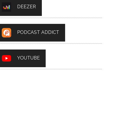
DEEZER
PODCAST ADDICT
YOUTUBE