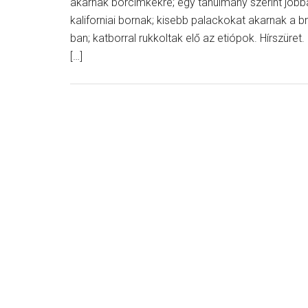
akarnak borcímkékre; egy tanulmány szerint jobb
kaliforniai bornak; kisebb palackokat akarnak a 
ban; katborral rukkoltak elő az etiópok. Hírszüret.
[…]