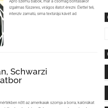
Apró szemű babok, már a csomag bontásakor
izgalmas fűszeres, virágos illatot érezni. Élettel teli,
intenzív zamatú, sima textúrájú kávét ad.
n, Schwarzi
katbor
mértékben nőtt az amerikaiak szomja a borra; kalóriákat