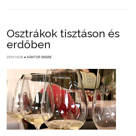
Osztrákok tisztáson és
erdőben
2010-10-29
●
KÁNTOR ENDRE