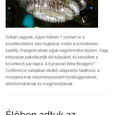
Sokan vagyunk, egyre többen ? vontam le a
következtetést, éles logikával, midőn a schönbrunni
kastély Orangerie-jének egyik nagytermébe léptem. Vagy
kétszázan pakolászták elő kütyüiket, és készültek a
következő pár napra. A European Wine Bloggers?
Conference valójában inkább világszintű találkozó, a
mostanra már intézményesedett borbloggereknek,
ízlésformálóknak és megmondóknak.
Élőben adtuk az