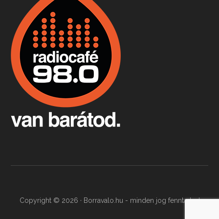
Boston, teadélután, bab és homár
Apr 9, 2026 • 00:37:17
Milyen és mennyi teát öntöttek a bostoni kikötő vizébe, több, mint 250 évvel ezelőtt? És hogy lett a homárból drága étel, amikor régen még a szegények eledele volt és annyi volt belőle, hogy a földekre is hordták tápnak?
Fermentáljunk, a testünk meghálálja!
Apr 3, 2026 • 00:36:07
Egyszerűen fogalmaza: vannak a bélrendszerünkben rossz baktériumok, meg vannak jók. A fermentált élelmiszerekkel a jókat hozzuk előnybe, ráadásul finomat is eszünk – mondja B. Király Györgyi.
Copyright © 2026 · Borravalo.hu - minden jog fenntartva!