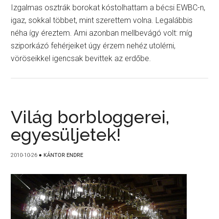
Izgalmas osztrák borokat kóstolhattam a bécsi EWBC-n,
igaz, sokkal többet, mint szerettem volna. Legalábbis
néha így éreztem. Ami azonban mellbevágó volt: míg
sziporkázó fehérjeiket úgy érzem nehéz utolérni,
vöröseikkel igencsak bevittek az erdőbe.
Világ borbloggerei,
egyesüljetek!
2010-10-26
●
KÁNTOR ENDRE