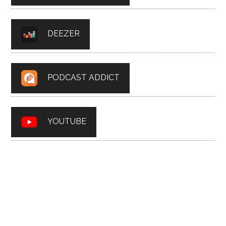
DEEZER
PODCAST ADDICT
YOUTUBE