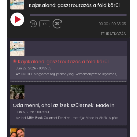
KajaKaland: gasztroutazás a föld körül
PLAY
1X
00:00
/
00:35:05
EPISODE
FELIRATKOZÁS
KajaKaland: gasztroutazás a föld körül 
Jun 22, 2026 • 00:35:05
Az UNICEF Magyarország jótékonysági kezdeményezése izgalmas, egész éves világkörüli ízutazásra hív, igazi családi program és gasztroedukáció, illetve segítség a rászorulóknak is egyben.
Oda menni, ahol az ízek születnek: Made in 
Vidék, Gourmet Fesztivál 2026
Jun 5, 2026 • 00:35:41
Az idei MBH Bank Gourmet Fesztivál mottója: Made in Vidék. A pócsmegyeri Papi, a mályinkai Iszkor és a szigligeti Villa Kabala tulajdonosai beszélnek arról, hogy mit jelentenek nekik a vidék ízei.