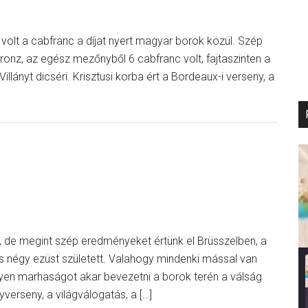
volt a cabfranc a díjat nyert magyar borok közül. Szép
ronz, az egész mezőnyből 6 cabfranc volt, fajtaszinten a
lányt dicséri. Krisztusi korba ért a Bordeaux-i verseny, a
, de megint szép eredményeket értünk el Brüsszelben, a
 négy ezüst született. Valahogy mindenki mással van
ilyen marhaságot akar bevezetni a borok terén a válság
verseny, a világválogatás, a […]