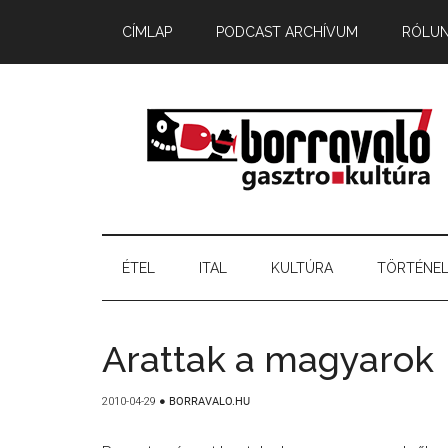
CÍMLAP
PODCAST ARCHÍVUM
RÓLU
ÉTEL
ITAL
KULTÚRA
TÖRTÉNE
Arattak a magyarok
2010-04-29
●
BORRAVALO.HU