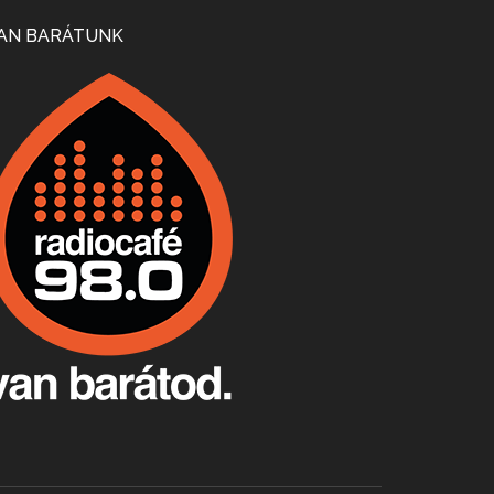
Mi lesz a magyar borágazattal, magyar borral? A kérdés több szempontból is releváns, a gazdasági, környezetei változások sürgős válaszokat igényelnek. Erről beszélgettünk Ercsey Dániellel.
AN BARÁTUNK
A nagy szakácsgeneráció 1. rész - Id. Marchal József és Dobos C. József
Apr 24, 2026 • 00:38:10
Új sorozatunkban a nagy magyarországi szakácsgeneráció tagjairól beszélgetünk: a sorozat első részében a francia születésű, de a magyar konyhára nagy hatást gyakorló Id. Marchal József, és egyik leghíresebb tanítványa, Dobos C. József az alanyaink.
Villány, kékfrankos, Jackfall
Apr 17, 2026 • 00:35:38
Szép nemzetközi versenyeredmények, izgalmas, könnyed, de tartalmas kékfrankosok és portugieserek: ezt a vonalat viszi ma a Jackfall. A lehetőségek mellett vannak azonban kihívások, bőven.
Boston, teadélután, bab és homár
Apr 9, 2026 • 00:37:17
Milyen és mennyi teát öntöttek a bostoni kikötő vizébe, több, mint 250 évvel ezelőtt? És hogy lett a homárból drága étel, amikor régen még a szegények eledele volt és annyi volt belőle, hogy a földekre is hordták tápnak?
Fermentáljunk, a testünk meghálálja!
Apr 3, 2026 • 00:36:07
Egyszerűen fogalmaza: vannak a bélrendszerünkben rossz baktériumok, meg vannak jók. A fermentált élelmiszerekkel a jókat hozzuk előnybe, ráadásul finomat is eszünk – mondja B. Király Györgyi.