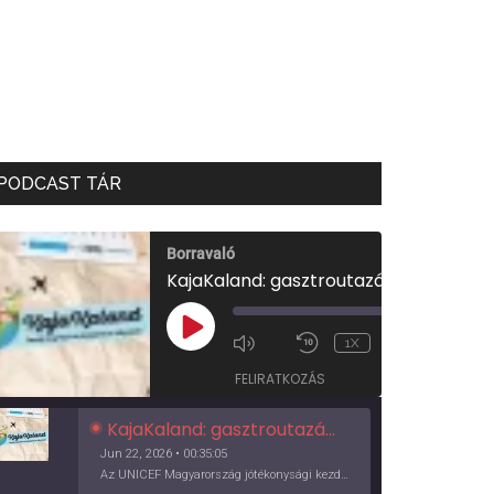
PODCAST TÁR
Borravaló
KajaKaland: gasztroutazás a föld körül
00:00
/
PLAY
1X
00:35:05
EPISODE
FELIRATKOZÁS
KajaKaland: gasztroutazás a föld körül
Jun 22, 2026 • 00:35:05
Az UNICEF Magyarország jótékonysági kezdeményezése izgalmas, egész éves világkörüli ízutazásra hív, igazi családi program és gasztroedukáció, illetve segítség a rászorulóknak is egyben.