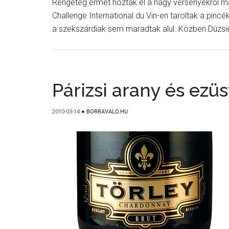
Rengeteg érmet hoztak el a nagy versenyekről ma
Challenge International du Vin-en taroltak a pincé
a szekszárdiak sem maradtak alul. Közben Dúzsi
Párizsi arany és ezü
2010-03-14
●
BORRAVALO.HU