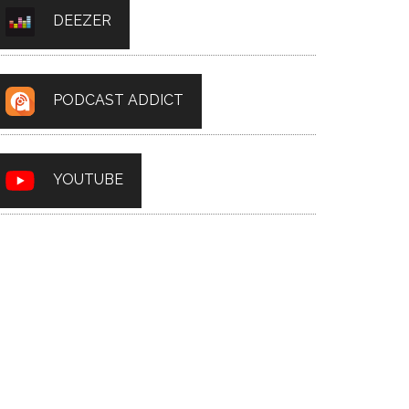
DEEZER
PODCAST ADDICT
YOUTUBE