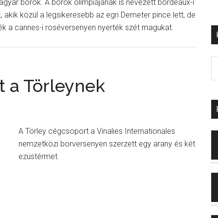
gyar borok. A borok olimpiájának is nevezett bordeaux-i
k, akik közül a legsikeresebb az egri Demeter pince lett, de
ék a cannes-i roséversenyen nyerték szét magukat.
st a Törleynek
A Törley cégcsoport a Vinalies Internationales
nemzetközi borversenyen szerzett egy arany és két
ezüstérmet.