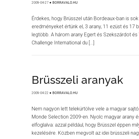
2009-04-27
●
BORRAVALO.HU
Érdekes, hogy Brüsszel után Bordeaux-ban is sok 
eredményeket értünk el, 3 arany, 11 ezüst és 17 b
legtöbb. A három arany Egert és Szekszárdot és Vil
Challenge International du […]
Brüsszeli aranyak
2009-04-22
●
BORRAVALO.HU
Nem nagyon lett telekürtölve vele a magyar sajtó
Monde Selection 2009-en. Nyolc magyar arany és
elfoglalva: azzal például, hogy Brüsszel éppen m
kezelésére. Közben megvolt az idei brüsszeli nagy